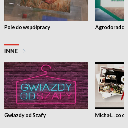
Pole do współpracy
Agrodoradcy 
INNE
Gwiazdy od Szafy
Michał... co dz