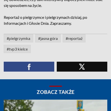
się sposobem na życie.
Reportaż o pielgrzymce i pielgrzymach dzisiaj, po
Informacjach i Głosie Dnia. Zapraszamy.
#pielgrzymka
#jasna góra
#reportaż
#tvp3 kielce
ZOBACZ TAKŻE