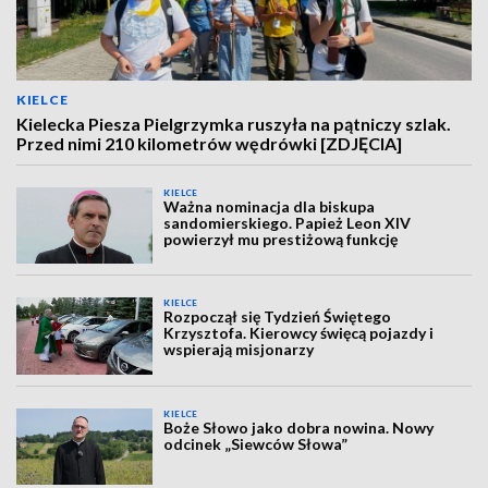
KIELCE
Kielecka Piesza Pielgrzymka ruszyła na pątniczy szlak.
Przed nimi 210 kilometrów wędrówki [ZDJĘCIA]
KIELCE
Ważna nominacja dla biskupa
sandomierskiego. Papież Leon XIV
powierzył mu prestiżową funkcję
KIELCE
Rozpoczął się Tydzień Świętego
Krzysztofa. Kierowcy święcą pojazdy i
wspierają misjonarzy
KIELCE
Boże Słowo jako dobra nowina. Nowy
odcinek „Siewców Słowa”