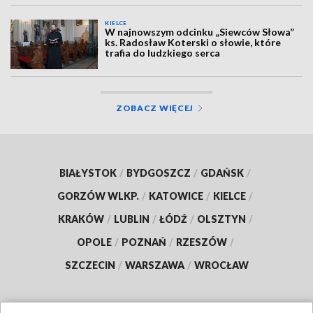
KIELCE
W najnowszym odcinku „Siewców Słowa”
ks. Radosław Koterski o słowie, które
trafia do ludzkiego serca
ZOBACZ WIĘCEJ
BIAŁYSTOK
/
BYDGOSZCZ
/
GDAŃSK
/
GORZÓW WLKP.
/
KATOWICE
/
KIELCE
/
KRAKÓW
/
LUBLIN
/
ŁÓDŹ
/
OLSZTYN
/
OPOLE
/
POZNAŃ
/
RZESZÓW
/
SZCZECIN
/
WARSZAWA
/
WROCŁAW