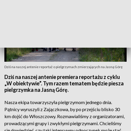
Dziś na naszej antenie reportaż o pielgrzymach zmierzających na Jasną Górę
Dziś na naszej antenie premiera reportażu z cyklu
„W obiektywie”. Tym razem tematem będzie piesza
pielgrzymka na Jasną Górę.
Nasza ekipa towarzyszyła pielgrzymom jednego dnia.
Pątnicy wyruszyli z Zajączkowa, by po przejściu blisko 30
km dojść do Włoszczowy. Rozmawialiśmy z organizatorami,
prowadzącymi grupy i zwykłymi pielgrzymami. Chcieliśmy
się dowiedzieć, czy taki intensywny odpoczynek może stać