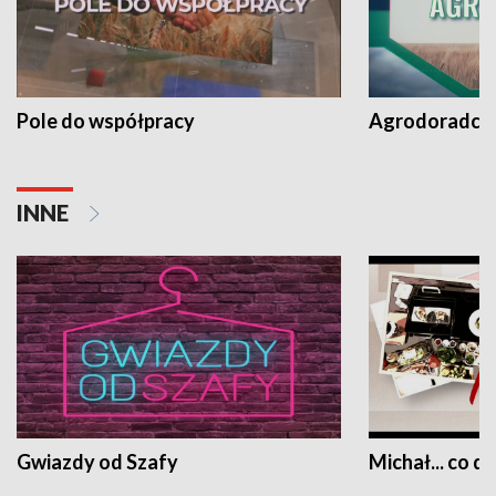
Pole do współpracy
Agrodoradcy 
INNE
Gwiazdy od Szafy
Michał... co dz