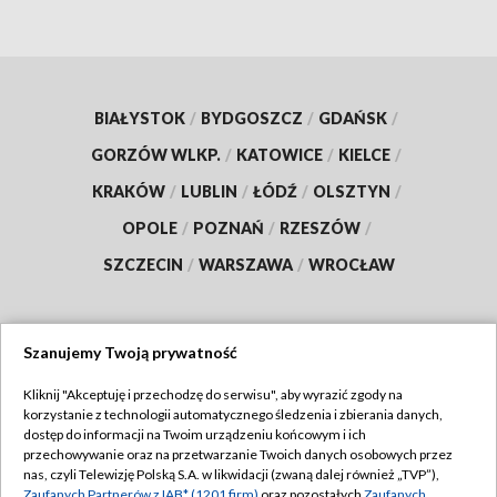
BIAŁYSTOK
/
BYDGOSZCZ
/
GDAŃSK
/
GORZÓW WLKP.
/
KATOWICE
/
KIELCE
/
KRAKÓW
/
LUBLIN
/
ŁÓDŹ
/
OLSZTYN
/
OPOLE
/
POZNAŃ
/
RZESZÓW
/
SZCZECIN
/
WARSZAWA
/
WROCŁAW
Szanujemy Twoją prywatność
Dołącz do nas:
Kliknij "Akceptuję i przechodzę do serwisu", aby wyrazić zgody na
korzystanie z technologii automatycznego śledzenia i zbierania danych,
TVP
dostęp do informacji na Twoim urządzeniu końcowym i ich
Abonament TVP
przechowywanie oraz na przetwarzanie Twoich danych osobowych przez
Regulamin TVP
nas, czyli Telewizję Polską S.A. w likwidacji (zwaną dalej również „TVP”),
Emisja w TVP
Zaufanych Partnerów z IAB* (1201 firm)
oraz pozostałych
Zaufanych
Polityka prywatności