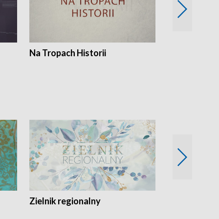
Na Tropach Historii
Szept ziemi
Zielnik regionalny
EkoLogiczni