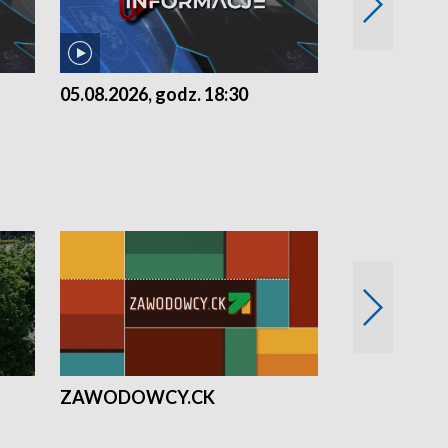
05.08.2026, godz. 18:30
04.08.2026, 
ZAWODOWCY.CK
Solidarni z U