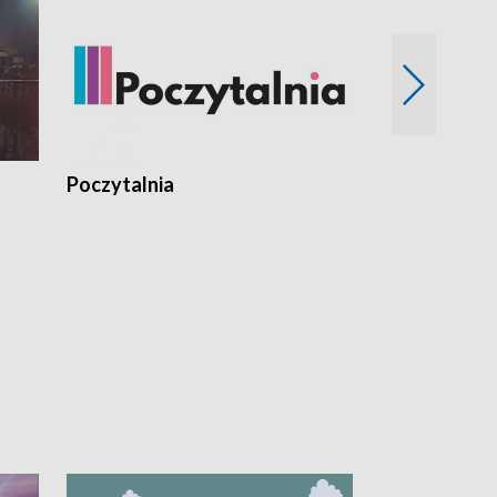
Poczytalnia
Koncerty TV