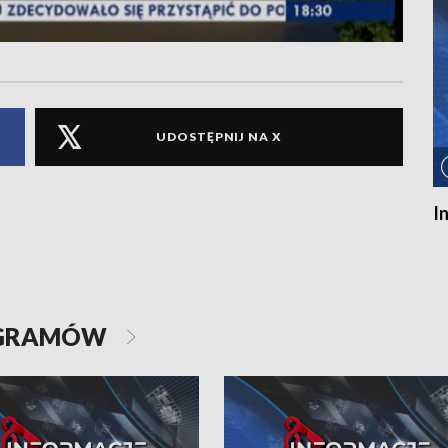
UDOSTĘPNIJ NA X
I
OGRAMÓW