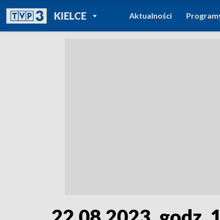
POWRÓT DO
KIELCE
Aktualności
Program
TVP REGIONY
22.08.2023, godz. 