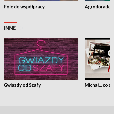
Pole do współpracy
Agrodoradcy 
INNE
Gwiazdy od Szafy
Michał... co dz