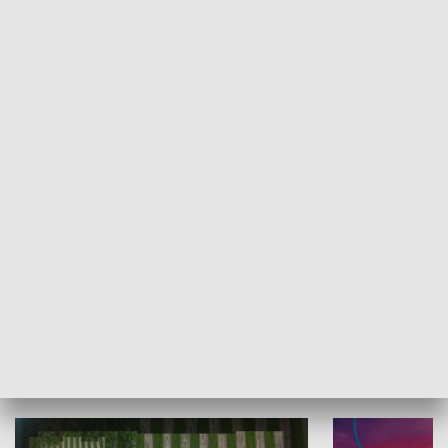
Informator kulturalny
Drzwi do kult
TECHNIKA I MOTORYZACJA
WYPOCZYNEK I REKREACJA