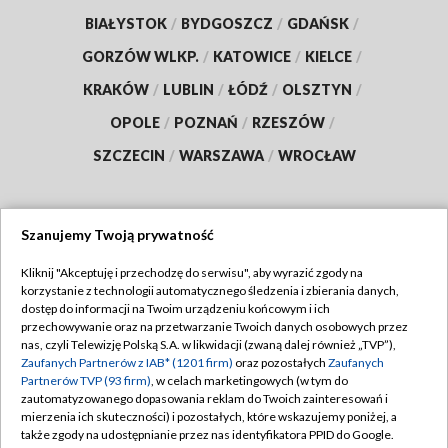
BIAŁYSTOK
/
BYDGOSZCZ
/
GDAŃSK
/
GORZÓW WLKP.
/
KATOWICE
/
KIELCE
/
KRAKÓW
/
LUBLIN
/
ŁÓDŹ
/
OLSZTYN
/
OPOLE
/
POZNAŃ
/
RZESZÓW
/
SZCZECIN
/
WARSZAWA
/
WROCŁAW
Szanujemy Twoją prywatność
Dołącz do nas:
Kliknij "Akceptuję i przechodzę do serwisu", aby wyrazić zgody na
korzystanie z technologii automatycznego śledzenia i zbierania danych,
TVP
dostęp do informacji na Twoim urządzeniu końcowym i ich
Abonament TVP
przechowywanie oraz na przetwarzanie Twoich danych osobowych przez
Regulamin TVP
nas, czyli Telewizję Polską S.A. w likwidacji (zwaną dalej również „TVP”),
Emisja w TVP
Zaufanych Partnerów z IAB* (1201 firm)
oraz pozostałych
Zaufanych
Polityka prywatności
Partnerów TVP (93 firm)
, w celach marketingowych (w tym do
Centrum informacji TVP
Moje zgody
zautomatyzowanego dopasowania reklam do Twoich zainteresowań i
mierzenia ich skuteczności) i pozostałych, które wskazujemy poniżej, a
Naziemna Telewizja Cyfrowa
Pomoc
także zgody na udostępnianie przez nas identyfikatora PPID do Google.