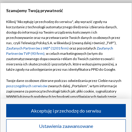
Szanujemy Twoją prywatność
Dołącz do nas:
Kliknij "Akceptuję i przechodzę do serwisu", aby wyrazić zgody na
korzystanie z technologii automatycznego śledzenia i zbierania danych,
TVP
dostęp do informacji na Twoim urządzeniu końcowym i ich
Abonament TVP
przechowywanie oraz na przetwarzanie Twoich danych osobowych przez
Regulamin TVP
nas, czyli Telewizję Polską S.A. w likwidacji (zwaną dalej również „TVP”),
Emisja w TVP
Zaufanych Partnerów z IAB* (1201 firm)
oraz pozostałych
Zaufanych
Polityka prywatności
Partnerów TVP (93 firm)
, w celach marketingowych (w tym do
Centrum informacji TVP
Moje zgody
zautomatyzowanego dopasowania reklam do Twoich zainteresowań i
mierzenia ich skuteczności) i pozostałych, które wskazujemy poniżej, a
Naziemna Telewizja Cyfrowa
Pomoc
także zgody na udostępnianie przez nas identyfikatora PPID do Google.
Sklep TVP
Biuro reklamy
Twoje dane osobowe zbierane podczas odwiedzania przez Ciebie naszych
Rada Programowa
poszczególnych serwisów
zwanych dalej „Portalem”, w tym informacje
Kontakt
zapisywane za pomocą technologii takich jak: pliki cookie, sygnalizatory
System NOS
WWW lub innych podobnych technologii umożliwiających świadczenie
dopasowanych i bezpiecznych usług, personalizację treści oraz reklam,
Informacje o nadawcy
Kanały
udostępnianie funkcji mediów społecznościowych oraz analizowanie
Akceptuję i przechodzę do serwisu
ruchu w Internecie.
Program dla prasy
©2026 Telewizja Polska S.A. w likwidacji
Biuro Reklamy
Twoje dane osobowe zbierane podczas odwiedzania przez Ciebie
Ustawienia zaawansowane
poszczególnych serwisów
na Portalu, takie jak adresy IP, identyfikatory