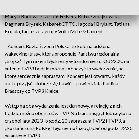
koncert „Roztańczona Polska”, który poprowadzą Małgosia
Tomaszewska i Mateusz Szymkowiak. Na scenie pojawią się:
Maryla Rodowicz, zespół Felivers, Kuba Szmajkowski,
Dagmara Bryzek, Kabaret OTTO, Jagoda i Brylant, Tatiana
Kopala, tancerze z grupy Volt i Mike & Laurent.
- Koncert Roztańczona Polska, to kolejna odsłona
wakacyjnej trasy, którą proponuje Państwu regionalna
„trójka”. Tym razem będziemy w Sandomierzu. Od 22.20 na
antenie TVP3 będzie można zobaczyć to wydarzenie, na
które serdecznie zapraszam. Koncert jest otwarty, każdy
może przyjść i dobrze się bawić – powiedziała Paulina
Błaszczyk z TVP3 Kielce.
Wstęp na oba wydarzenia jest darmowy, a relację z nich
będzie można obejrzeć w TVP. Na transmisję „Plebiscytu na
przebój lata 2023” o godz. 20 zapraszają TVP2 i TVP3, a
„Roztańczoną Polskę” będzie można oglądać od godz. 22.20
na antenie TVP3.