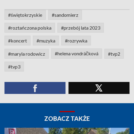
#świętokrzyskie
#sandomierz
#roztańczona polska
#przebój lata 2023
#koncert
#muzyka
#rozrywka
#helena vondráčková
#maryla rodowicz
#tvp2
#tvp3
ZOBACZ TAKŻE