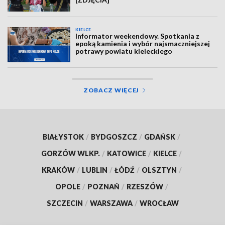
KIELCE
Informator weekendowy. Spotkania z
epoką kamienia i wybór najsmaczniejszej
potrawy powiatu kieleckiego
ZOBACZ WIĘCEJ
BIAŁYSTOK
/
BYDGOSZCZ
/
GDAŃSK
/
GORZÓW WLKP.
/
KATOWICE
/
KIELCE
/
KRAKÓW
/
LUBLIN
/
ŁÓDŹ
/
OLSZTYN
/
OPOLE
/
POZNAŃ
/
RZESZÓW
/
SZCZECIN
/
WARSZAWA
/
WROCŁAW