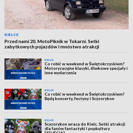
KIELCE
Przed nami 20. MotoPiknik w Tokarni. Setki
zabytkowych pojazdów i mnóstwo atrakcji
KIELCE
Co robić w weekend w Świętokrzyskiem?
Motoryzacyjne klasyki, śliwkowe specjały i
inne wydarzenia
KIELCE
Co robić w weekend w Świętokrzyskiem?
Będą koncerty, festyny i Scyzorykon
KIELCE
Scyzorykon wraca do Kielc. Setki atrakcji
dla fanów fantastyki i popkultury
[ZDJĘCIA]