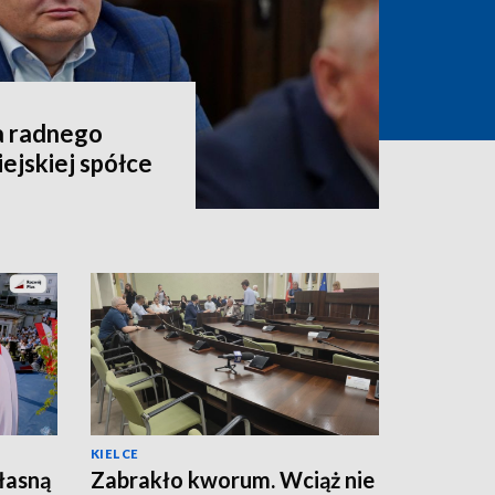
a radnego
ejskiej spółce
KIELCE
łasną
Zabrakło kworum. Wciąż nie