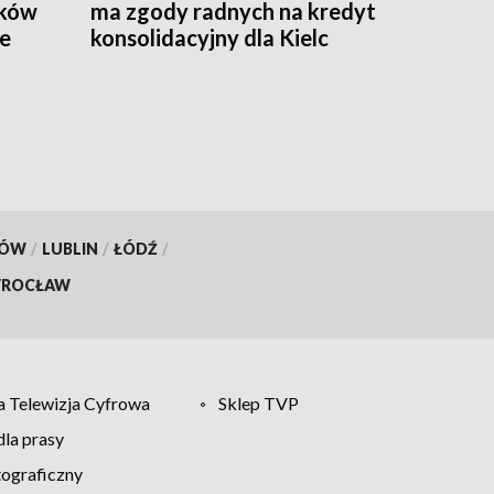
ików
ma zgody radnych na kredyt
ze
konsolidacyjny dla Kielc
KÓW
/
LUBLIN
/
ŁÓDŹ
/
ROCŁAW
 Telewizja Cyfrowa
Sklep TVP
la prasy
tograficzny