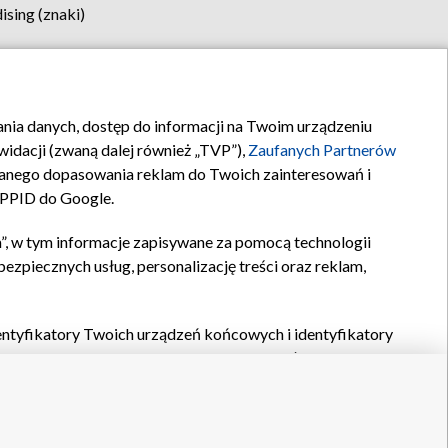
sing (znaki)
klamy
Kontakt
rania danych, dostęp do informacji na Twoim urządzeniu
idacji (zwaną dalej również „TVP”),
Zaufanych Partnerów
anego dopasowania reklam do Twoich zainteresowań i
a PPID do Google.
”, w tym informacje zapisywane za pomocą technologii
zpiecznych usług, personalizację treści oraz reklam,
identyfikatory Twoich urządzeń końcowych i identyfikatory
P,
Zaufanych Partnerów z IAB
oraz pozostałych
Zaufanych
 wyboru podstawowych reklam, wyboru spersonalizowanych
ch treści, pomiaru wydajności reklam, pomiaru wydajności
nia bezpieczeństwa, zapobiegania oszustwom i usuwania