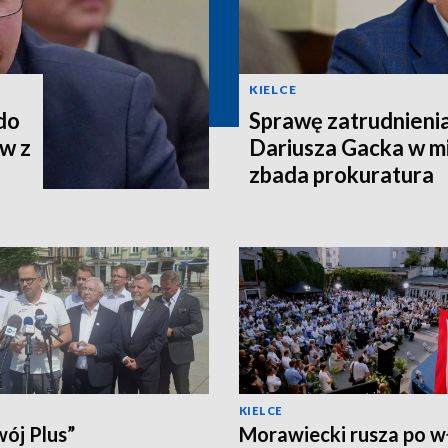
KIELCE
 do
Sprawę zatrudnieni
w z
Dariusza Gacka w mi
zbada prokuratura
KIELCE
ój Plus”
Morawiecki rusza po w