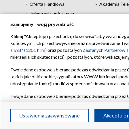
Oferta Handlowa
Akademia Tele
Telegazeta ogłoszenia
Szanujemy Twoją prywatność
Regulamin TVP
Kliknij "Akceptuję i przechodzę do serwisu", aby wyrazić zg
końcowym i ich przechowywanie oraz na przetwarzanie Twoich
z IAB* (1201 firm)
oraz pozostałych
Zaufanych Partnerów T
mierzenia ich skuteczności) i pozostałych, które wskazujemy
Twoje dane osobowe zbierane podczas odwiedzania przez 
takich jak: pliki cookie, sygnalizatory WWW lub innych pod
udostępnianie funkcji mediów społecznościowych oraz anali
Twoje dane osobowe zbierane podczas odwiedzania przez 
plików cookie, informacje o Twoich wyszukiwaniach w serwi
Partnerów TVP
dla realizacji następujących celów i funkc
Ustawienia zaawansowane
Akceptuję i
reklam, tworzenia profilu spersonalizowanych reklam, tworz
treści, stosowania badań rynkowych w celu generowania op