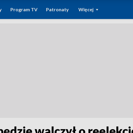
y
Program TV
Patronaty
Więcej
będzie walczył o reelekc