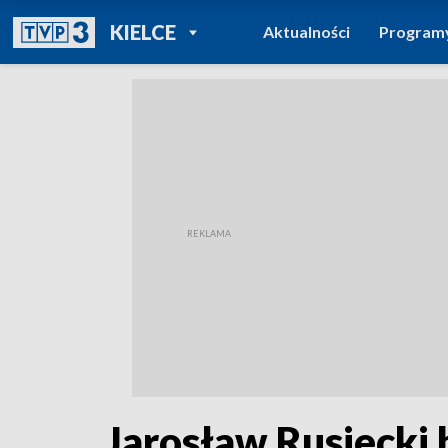
POWRÓT DO
KIELCE
Aktualności
Program
TVP REGIONY
Jarosław Rusiecki 