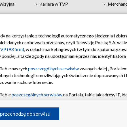
wizyjna
Kariera w TVP
Merchandi
Polityka prywatności
Moje zgody
Pomoc
Biuro re
ody na korzystanie z technologii automatycznego śledzenia i zbie
 danych osobowych przez nas, czyli Telewizję Polską S.A. w likw
VP (93 firm)
, w celach marketingowych (w tym do zautomatyzow
 poniżej, a także zgody na udostępnianie przez nas identyfikator
Ciebie naszych
poszczególnych serwisów
zwanych dalej „Portalem
obnych technologii umożliwiających świadczenie dopasowanych i be
zowanie ruchu w Internecie.
Ciebie
poszczególnych serwisów
na Portalu, takie jak adresy IP, 
sach Portalu czy historia odwiedzin będą przetwarzane przez TV
ji: przechowywania informacji na urządzeniu lub dostęp do nich,
©2026 Telewizja Polska S.A. w likwidacji
 przechodzę do serwisu
enia profilu spersonalizowanych treści, wyboru spersonalizowany
inii odbiorców, opracowywania i ulepszania produktów, zapewnie