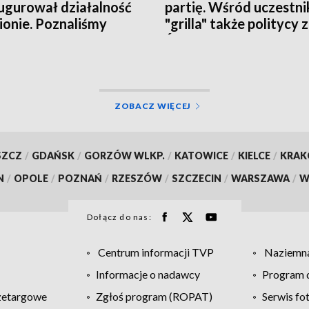
ugurował działalność
partię. Wśród uczestn
ionie. Poznaliśmy
"grilla" także politycy 
czne plany i... działaczy
Świętokrzyskiego
ZOBACZ WIĘCEJ
SZCZ
/
GDAŃSK
/
GORZÓW WLKP.
/
KATOWICE
/
KIELCE
/
KRA
N
/
OPOLE
/
POZNAŃ
/
RZESZÓW
/
SZCZECIN
/
WARSZAWA
/
W
Dołącz do nas:
Centrum informacji TVP
Naziemna
Informacje o nadawcy
Program d
zetargowe
Zgłoś program (ROPAT)
Serwis fo