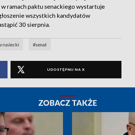
 w ramach paktu senackiego wystartuje
głoszenie wszystkich kandydatów
tąpić 30 sierpnia.
w rusiecki
#senat
UDOSTĘPNIJ NA X
ZOBACZ TAKŻE