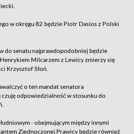
iecki.
o w okręgu 82 będzie Piotr Dasios z Polski
ów do senatu najprawdopodobniej będzie
z Henrykiem Milcarzem z Lewicy zmierzy się
ci Krzysztof Słoń.
zawalczyć o ten mandat senatora
ej czuję odpowiedzialność w stosunku do
ń.
południowym - obejmującym między innymi
ntantem Zjednoczonej Prawicy będzie również