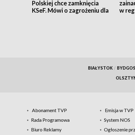
Polskiej chce zamknięcia
zaina
KSeF. Mówi o zagrożeniu dla
w reg
firm
polity
BIAŁYSTOK
/
BYDGO
OLSZTY
Abonament TVP
Emisja w TVP
Rada Programowa
System NOS
Biuro Reklamy
Ogłoszenie pr