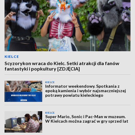
KIELCE
Scyzorykon wraca do Kielc. Setki atrakcji dla fanów
fantastyki i popkultury [ZDJĘCIA]
KIELCE
Informator weekendowy. Spotkania z
epoką kamienia i wybór najsmaczniejszej
potrawy powiatu kieleckiego
KIELCE
Super Mario, Sonic i Pac-Man w muzeum.
W Kielcach można zagrać w gry sprzed lat