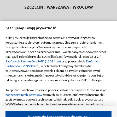
SZCZECIN
/
WARSZAWA
/
WROCŁAW
Szanujemy Twoją prywatność
Dołącz do nas:
Kliknij "Akceptuję i przechodzę do serwisu", aby wyrazić zgody na
korzystanie z technologii automatycznego śledzenia i zbierania danych,
TVP
dostęp do informacji na Twoim urządzeniu końcowym i ich
Abonament TVP
przechowywanie oraz na przetwarzanie Twoich danych osobowych przez
Regulamin TVP
nas, czyli Telewizję Polską S.A. w likwidacji (zwaną dalej również „TVP”),
Emisja w TVP
Polityka prywatności
Zaufanych Partnerów z IAB* (1201 firm)
oraz pozostałych
Zaufanych
Partnerów TVP (93 firm)
, w celach marketingowych (w tym do
Centrum informacji TVP
Moje zgody
zautomatyzowanego dopasowania reklam do Twoich zainteresowań i
mierzenia ich skuteczności) i pozostałych, które wskazujemy poniżej, a
Naziemna Telewizja Cyfrowa
Pomoc
także zgody na udostępnianie przez nas identyfikatora PPID do Google.
Sklep TVP
Biuro reklamy
Twoje dane osobowe zbierane podczas odwiedzania przez Ciebie naszych
Rada Programowa
Kontakt
poszczególnych serwisów
zwanych dalej „Portalem”, w tym informacje
zapisywane za pomocą technologii takich jak: pliki cookie, sygnalizatory
System NOS
WWW lub innych podobnych technologii umożliwiających świadczenie
dopasowanych i bezpiecznych usług, personalizację treści oraz reklam,
Informacje o nadawcy
Kanały
udostępnianie funkcji mediów społecznościowych oraz analizowanie
Akceptuję i przechodzę do serwisu