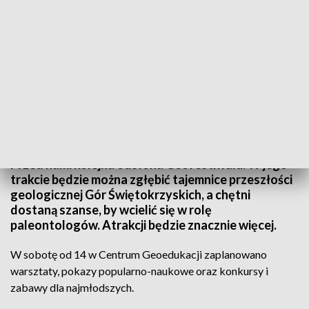
Kolejna odsłona Geofestiwalu. Będzie się można wcielić w rolę paleontologa
Przed nami kolejna odsłona Geofestiwalu. W jego
trakcie będzie można zgłębić tajemnice przeszłości
geologicznej Gór Świętokrzyskich, a chętni
dostaną szanse, by wcielić się w rolę
paleontologów. Atrakcji będzie znacznie więcej.
W sobotę od 14 w Centrum Geoedukacji zaplanowano
warsztaty, pokazy popularno-naukowe oraz konkursy i
zabawy dla najmłodszych.