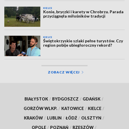
KIELCE
Konie, bryczki i karety w Chrobrzu. Parada
przyciągnęła miłośników tradycji
KIELCE
Świętokrzyskie szlaki pełne turystów. Czy
region pobije ubiegłoroczny rekord?
ZOBACZ WIĘCEJ
BIAŁYSTOK
/
BYDGOSZCZ
/
GDAŃSK
/
GORZÓW WLKP.
/
KATOWICE
/
KIELCE
/
KRAKÓW
/
LUBLIN
/
ŁÓDŹ
/
OLSZTYN
/
OPOLE
/
POZNAŃ
/
RZESZÓW
/