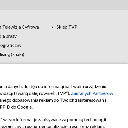
 Telewizja Cyfrowa
Sklep TVP
la prasy
tograficzny
sing (znaki)
klamy
Kontakt
rania danych, dostęp do informacji na Twoim urządzeniu
idacji (zwaną dalej również „TVP”),
Zaufanych Partnerów
anego dopasowania reklam do Twoich zainteresowań i
a PPID do Google.
”, w tym informacje zapisywane za pomocą technologii
zpiecznych usług, personalizację treści oraz reklam,