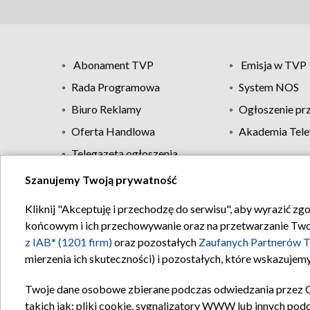
Abonament TVP
Emisja w TVP
Rada Programowa
System NOS
Biuro Reklamy
Ogłoszenie pr
Oferta Handlowa
Akademia Tele
Telegazeta ogłoszenia
Szanujemy Twoją prywatność
Regulamin TVP
Kliknij "Akceptuję i przechodzę do serwisu", aby wyrazić zg
końcowym i ich przechowywanie oraz na przetwarzanie Twoich
z IAB* (1201 firm)
oraz pozostałych
Zaufanych Partnerów T
mierzenia ich skuteczności) i pozostałych, które wskazujemy
Twoje dane osobowe zbierane podczas odwiedzania przez 
takich jak: pliki cookie, sygnalizatory WWW lub innych pod