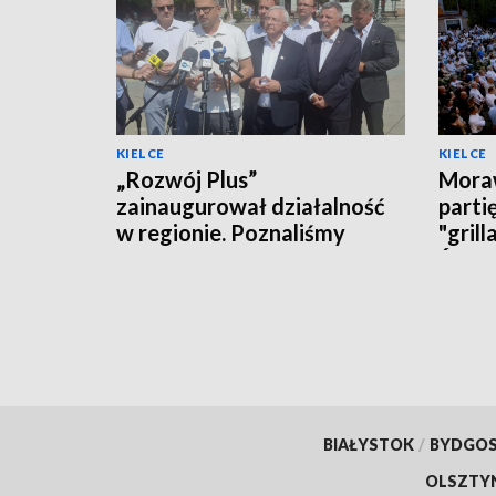
KIELCE
KIELCE
„Rozwój Plus”
Moraw
zainaugurował działalność
parti
w regionie. Poznaliśmy
"grill
polityczne plany i... działaczy
Święt
BIAŁYSTOK
/
BYDGO
OLSZTY