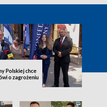
y Polskiej chce
ówi o zagrożeniu