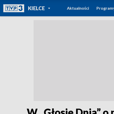
POWRÓT DO
KIELCE
Aktualności
Program
TVP REGIONY
W „Głosie Dnia” o