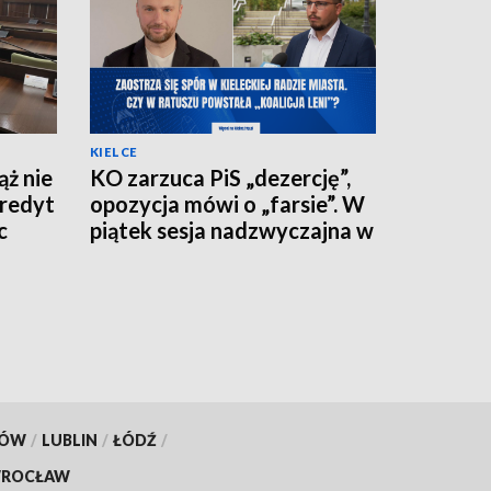
KIELCE
ż nie
KO zarzuca PiS „dezercję”,
kredyt
opozycja mówi o „farsie”. W
c
piątek sesja nadzwyczajna w
kieleckim ratuszu
KÓW
/
LUBLIN
/
ŁÓDŹ
/
ROCŁAW