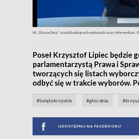
W „Głosie Dnia” o nadchodzących wyborach oraz referendum. Go
Poseł Krzysztof Lipiec będzie 
parlamentarzystą Prawa i Spra
tworzących się listach wyborc
odbyć się w trakcie wyborów. P
#świętokrzyskie
#głos dnia
#krzysz
UDOSTĘPNIJ NA FACEBOOKU