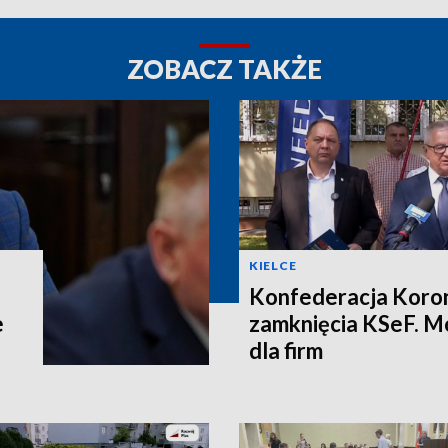
ZOBACZ TAKŻE
KIELCE
Konfederacja Koron
e
zamknięcia KSeF. M
dla firm