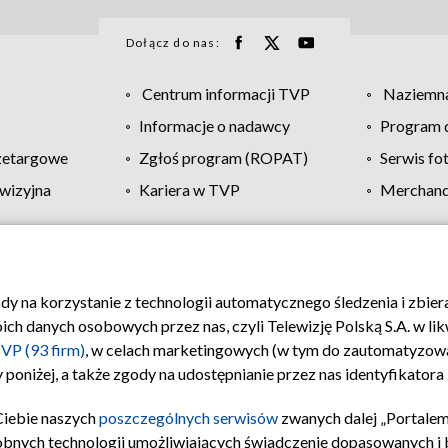
Dołącz do nas:
Centrum informacji TVP
Naziemna
Informacje o nadawcy
Program d
zetargowe
Zgłoś program (ROPAT)
Serwis fo
wizyjna
Kariera w TVP
Merchandi
Polityka prywatności
Moje zgody
Pomoc
Biuro re
ody na korzystanie z technologii automatycznego śledzenia i zbie
 danych osobowych przez nas, czyli Telewizję Polską S.A. w likw
VP (93 firm)
, w celach marketingowych (w tym do zautomatyzow
 poniżej, a także zgody na udostępnianie przez nas identyfikator
Ciebie naszych
poszczególnych serwisów
zwanych dalej „Portalem
obnych technologii umożliwiających świadczenie dopasowanych i be