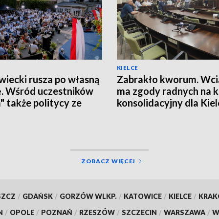
KIELCE
iecki rusza po własną
Zabrakło kworum. Wcią
ę. Wśród uczestników
ma zgody radnych na 
a" także politycy ze
konsolidacyjny dla Kiel
okrzyskiego
ZOBACZ WIĘCEJ
SZCZ
/
GDAŃSK
/
GORZÓW WLKP.
/
KATOWICE
/
KIELCE
/
KRA
N
/
OPOLE
/
POZNAŃ
/
RZESZÓW
/
SZCZECIN
/
WARSZAWA
/
W