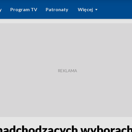
y
Program TV
Patronaty
Więcej
 nadchodzących wyborach