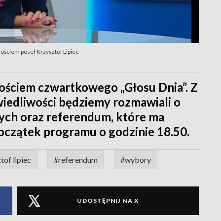
ściem poseł Krzysztof Lipiec
gościem czwartkowego „Głosu Dnia”. Z
wiedliwości będziemy rozmawiali o
zych oraz referendum, które ma
oczątek programu o godzinie 18.50.
tof lipiec
#referendum
#wybory
UDOSTĘPNIJ NA X