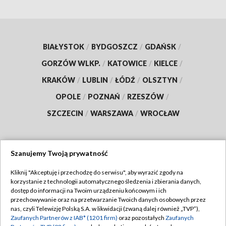
BIAŁYSTOK
/
BYDGOSZCZ
/
GDAŃSK
/
GORZÓW WLKP.
/
KATOWICE
/
KIELCE
/
KRAKÓW
/
LUBLIN
/
ŁÓDŹ
/
OLSZTYN
/
OPOLE
/
POZNAŃ
/
RZESZÓW
/
SZCZECIN
/
WARSZAWA
/
WROCŁAW
Szanujemy Twoją prywatność
Dołącz do nas:
Kliknij "Akceptuję i przechodzę do serwisu", aby wyrazić zgody na
korzystanie z technologii automatycznego śledzenia i zbierania danych,
TVP
dostęp do informacji na Twoim urządzeniu końcowym i ich
Abonament TVP
przechowywanie oraz na przetwarzanie Twoich danych osobowych przez
Regulamin TVP
nas, czyli Telewizję Polską S.A. w likwidacji (zwaną dalej również „TVP”),
Emisja w TVP
Zaufanych Partnerów z IAB* (1201 firm)
oraz pozostałych
Zaufanych
Polityka prywatności