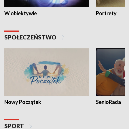
W obiektywie
Portrety
SPOŁECZEŃSTWO
Nowy Początek
SenioRada
SPORT