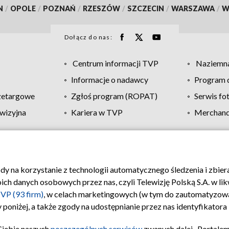
N
/
OPOLE
/
POZNAŃ
/
RZESZÓW
/
SZCZECIN
/
WARSZAWA
/
W
Dołącz do nas:
Centrum informacji TVP
Naziemna
Informacje o nadawcy
Program d
zetargowe
Zgłoś program (ROPAT)
Serwis fo
wizyjna
Kariera w TVP
Merchandi
Polityka prywatności
Moje zgody
Pomoc
Biuro re
ody na korzystanie z technologii automatycznego śledzenia i zbie
 danych osobowych przez nas, czyli Telewizję Polską S.A. w likw
VP (93 firm)
, w celach marketingowych (w tym do zautomatyzow
 poniżej, a także zgody na udostępnianie przez nas identyfikator
Ciebie naszych
poszczególnych serwisów
zwanych dalej „Portalem