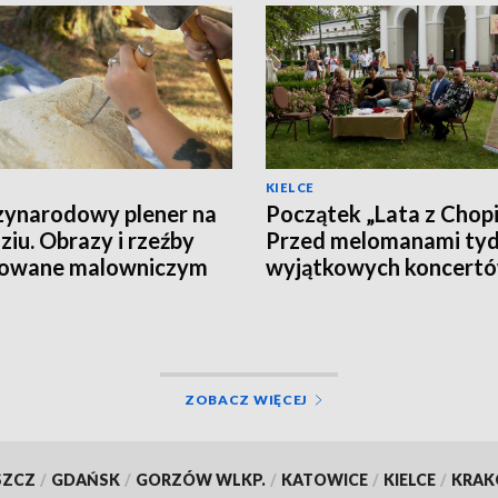
KIELCE
ynarodowy plener na
Początek „Lata z Chop
ziu. Obrazy i rzeźby
Przed melomanami tyd
rowane malowniczym
wyjątkowych koncert
obrazem
[PROGRAM]
ZOBACZ WIĘCEJ
SZCZ
/
GDAŃSK
/
GORZÓW WLKP.
/
KATOWICE
/
KIELCE
/
KRA