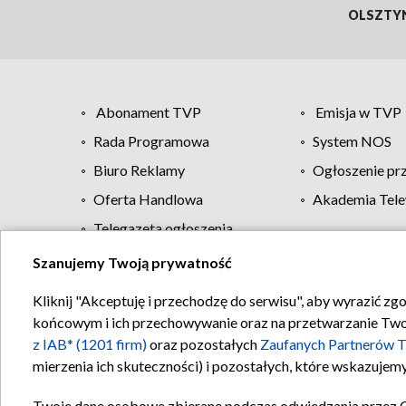
OLSZTY
Abonament TVP
Emisja w TVP
Rada Programowa
System NOS
Biuro Reklamy
Ogłoszenie pr
Oferta Handlowa
Akademia Tele
Telegazeta ogłoszenia
Szanujemy Twoją prywatność
Regulamin TVP
Kliknij "Akceptuję i przechodzę do serwisu", aby wyrazić zg
końcowym i ich przechowywanie oraz na przetwarzanie Twoich
z IAB* (1201 firm)
oraz pozostałych
Zaufanych Partnerów T
mierzenia ich skuteczności) i pozostałych, które wskazujemy
Twoje dane osobowe zbierane podczas odwiedzania przez 