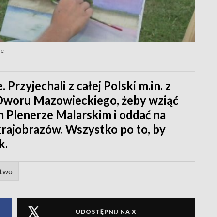
ze
 Przyjechali z całej Polski m.in. z
Dworu Mazowieckiego, żeby wziąć
 Plenerze Malarskim i oddać na
krajobrazów. Wszystko po to, by
k.
stwo
UDOSTĘPNIJ NA X