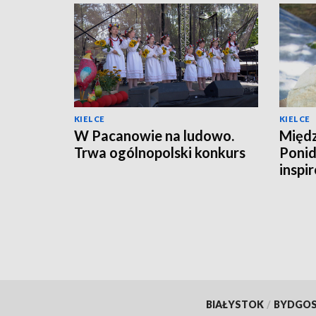
KIELCE
KIELCE
W Pacanowie na ludowo.
Międz
Trwa ogólnopolski konkurs
Ponid
inspi
kraj
BIAŁYSTOK
/
BYDGO