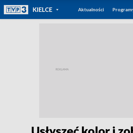
POWRÓT DO
KIELCE
Aktualności
Program
TVP REGIONY
Usłyszeć kolor i zo