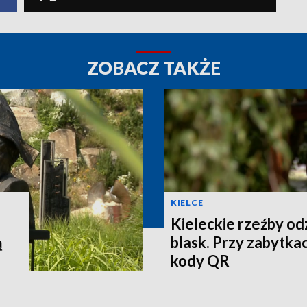
ZOBACZ TAKŻE
KIELCE
Kieleckie rzeźby o
ą
blask. Przy zabytkac
kody QR