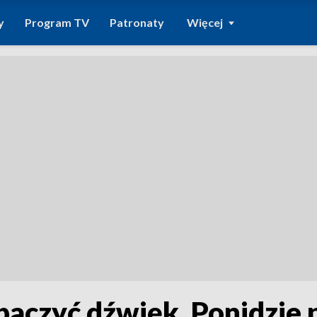
y
Program TV
Patronaty
Więcej
baczyć dźwięk. Ponidzie p