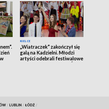
KIELCE
inem”.
„Wiatraczek” zakończył się
zień
galą na Kadzielni. Młodzi
ów
artyści odebrali festiwalowe
Jodły [LISTA LAUREATÓW]
KÓW
/
LUBLIN
/
ŁÓDŹ
/