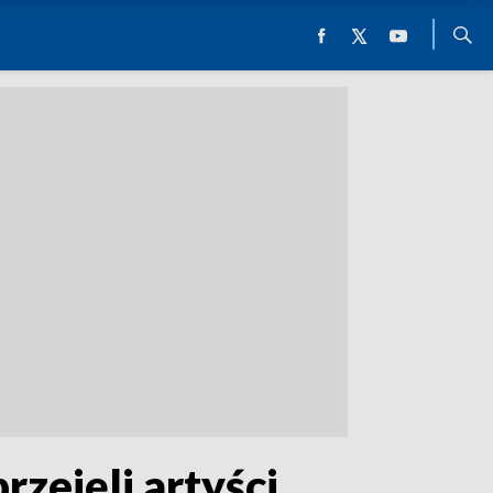
rzejęli artyści