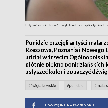
Usłyszeć kolor i zobaczyć dźwięk. Ponidzie przejęli artyści malar
Ponidzie przejęli artyści malarze.
Rzeszowa, Poznania i Nowego 
udział w trzecim Ogólnopolskim
płótnie piękno ponidziańskich 
usłyszeć kolor i zobaczyć dźwię
#świętokrzyskie
#ponidzie
#malar
UDOSTĘPNIJ NA FACEBOOKU