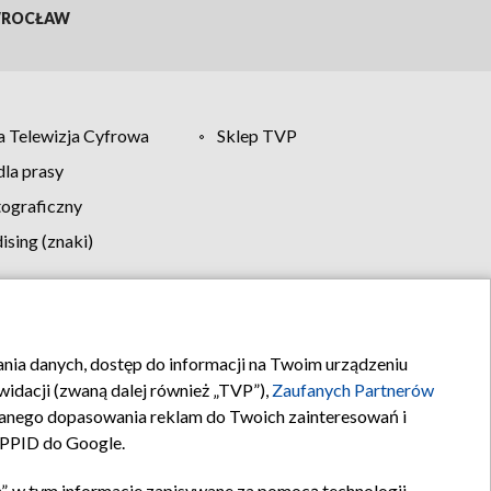
ROCŁAW
 Telewizja Cyfrowa
Sklep TVP
la prasy
tograficzny
sing (znaki)
klamy
Kontakt
rania danych, dostęp do informacji na Twoim urządzeniu
idacji (zwaną dalej również „TVP”),
Zaufanych Partnerów
anego dopasowania reklam do Twoich zainteresowań i
a PPID do Google.
”, w tym informacje zapisywane za pomocą technologii