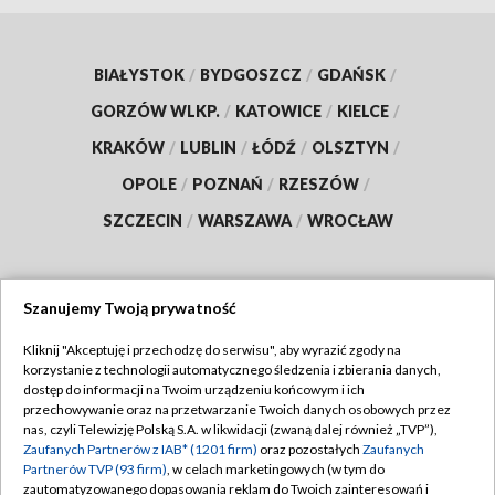
BIAŁYSTOK
/
BYDGOSZCZ
/
GDAŃSK
/
GORZÓW WLKP.
/
KATOWICE
/
KIELCE
/
KRAKÓW
/
LUBLIN
/
ŁÓDŹ
/
OLSZTYN
/
OPOLE
/
POZNAŃ
/
RZESZÓW
/
SZCZECIN
/
WARSZAWA
/
WROCŁAW
Szanujemy Twoją prywatność
Dołącz do nas:
Kliknij "Akceptuję i przechodzę do serwisu", aby wyrazić zgody na
korzystanie z technologii automatycznego śledzenia i zbierania danych,
TVP
dostęp do informacji na Twoim urządzeniu końcowym i ich
Abonament TVP
przechowywanie oraz na przetwarzanie Twoich danych osobowych przez
Regulamin TVP
nas, czyli Telewizję Polską S.A. w likwidacji (zwaną dalej również „TVP”),
Emisja w TVP
Zaufanych Partnerów z IAB* (1201 firm)
oraz pozostałych
Zaufanych
Polityka prywatności
Partnerów TVP (93 firm)
, w celach marketingowych (w tym do
Centrum informacji TVP
Moje zgody
zautomatyzowanego dopasowania reklam do Twoich zainteresowań i