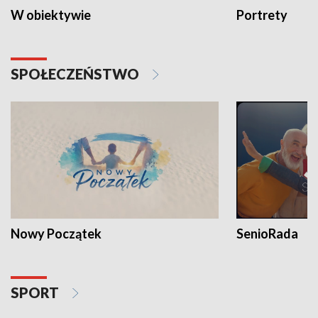
W obiektywie
Portrety
SPOŁECZEŃSTWO
Nowy Początek
SenioRada
SPORT