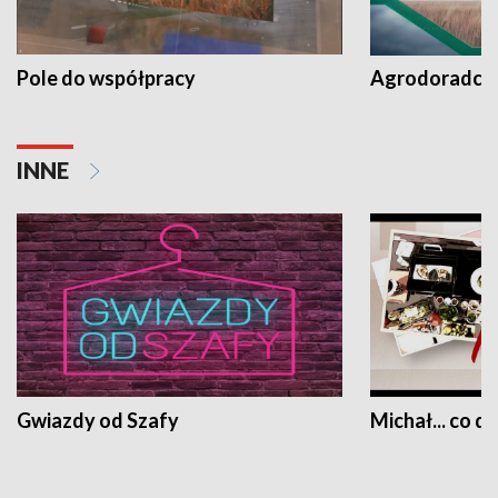
Pole do współpracy
Agrodoradcy 
INNE
Gwiazdy od Szafy
Michał... co dz