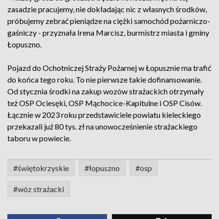
zasadzie pracujemy, nie dokładając nic z własnych środków,
próbujemy zebrać pieniądze na ciężki samochód pożarniczo-
gaśniczy - przyznała Irena Marcisz, burmistrz miasta i gminy
Łopuszno.
Pojazd do Ochotniczej Straży Pożarnej w Łopusznie ma trafić
do końca tego roku. To nie pierwsze takie dofinansowanie.
Od stycznia środki na zakup wozów strażackich otrzymały
też OSP Ociesęki, OSP Mąchocice-Kapitulne i OSP Cisów.
Łącznie w 2023 roku przedstawiciele powiatu kieleckiego
przekazali już 80 tys. zł na unowocześnienie strażackiego
taboru w powiecie.
#świętokrzyskie
#łopuszno
#osp
#wóz strażacki