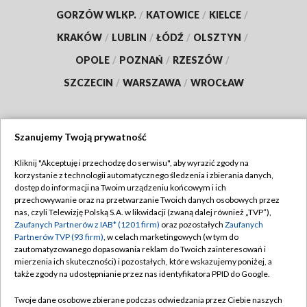
GORZÓW WLKP.
/
KATOWICE
/
KIELCE
/
KRAKÓW
/
LUBLIN
/
ŁÓDŹ
/
OLSZTYN
/
OPOLE
/
POZNAŃ
/
RZESZÓW
/
SZCZECIN
/
WARSZAWA
/
WROCŁAW
Szanujemy Twoją prywatność
Dołącz do nas:
Kliknij "Akceptuję i przechodzę do serwisu", aby wyrazić zgody na
korzystanie z technologii automatycznego śledzenia i zbierania danych,
TVP
dostęp do informacji na Twoim urządzeniu końcowym i ich
Abonament TVP
przechowywanie oraz na przetwarzanie Twoich danych osobowych przez
Regulamin TVP
nas, czyli Telewizję Polską S.A. w likwidacji (zwaną dalej również „TVP”),
Emisja w TVP
Polityka prywatności
Zaufanych Partnerów z IAB* (1201 firm)
oraz pozostałych
Zaufanych
Partnerów TVP (93 firm)
, w celach marketingowych (w tym do
Centrum informacji TVP
Moje zgody
zautomatyzowanego dopasowania reklam do Twoich zainteresowań i
mierzenia ich skuteczności) i pozostałych, które wskazujemy poniżej, a
Naziemna Telewizja Cyfrowa
Pomoc
także zgody na udostępnianie przez nas identyfikatora PPID do Google.
Sklep TVP
Biuro reklamy
Twoje dane osobowe zbierane podczas odwiedzania przez Ciebie naszych