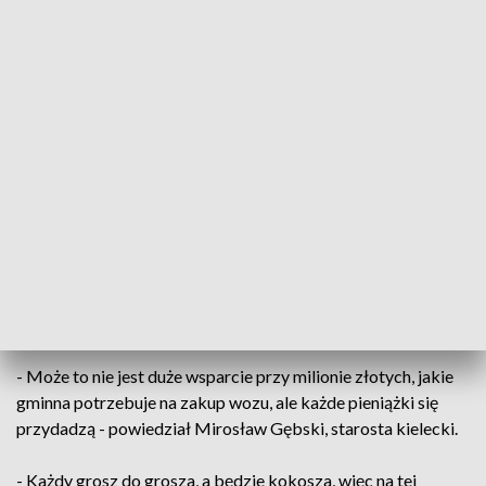
Dofinasowanie od starostwa na wóz strażacki dla OSP w Łopusznie
Druhowie z OSP Łopuszno będą mogli szybciej
reagować i sprawniej działać. Do zakupu nowego
wozu jest coraz bliżej. Strażacy otrzymali 20-
tysięczne dofinasowanie od kieleckiego starostwa.
- Może to nie jest duże wsparcie przy milionie złotych, jakie
gminna potrzebuje na zakup wozu, ale każde pieniążki się
przydadzą - powiedział Mirosław Gębski, starosta kielecki.
- Każdy grosz do grosza, a będzie kokosza, więc na tej