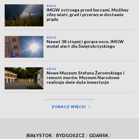
KIELCE
IMGW ostrzega przed burzami. Możliwy
silny wiatr, grad i przerwy w dostawie
prądu
KIELCE
Nawet 38 stopni i gorące noce. IMGW
wydał alert dla Świętokrzyskiego
KIELCE
Nowe Muzeum Stefana Żeromskiego i
remont murów. Muzeum Narodowe
realizuje dwie duże inwestycje
ZOBACZ WIĘCEJ
BIAŁYSTOK
/
BYDGOSZCZ
/
GDAŃSK
/