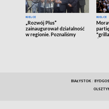
KIELCE
KIELCE
„Rozwój Plus”
Moraw
zainaugurował działalność
parti
w regionie. Poznaliśmy
"grill
polityczne plany i... działaczy
Święt
BIAŁYSTOK
/
BYDGO
OLSZTY