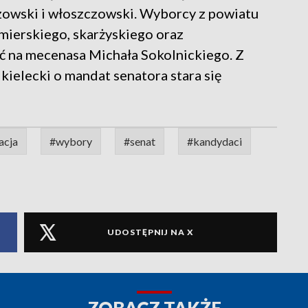
szowski i włoszczowski. Wyborcy z powiatu
mierskiego, skarżyskiego oraz
ć na mecenasa Michała Sokolnickiego. Z
kielecki o mandat senatora stara się
acja
#wybory
#senat
#kandydaci
UDOSTĘPNIJ NA X
ZOBACZ TAKŻE