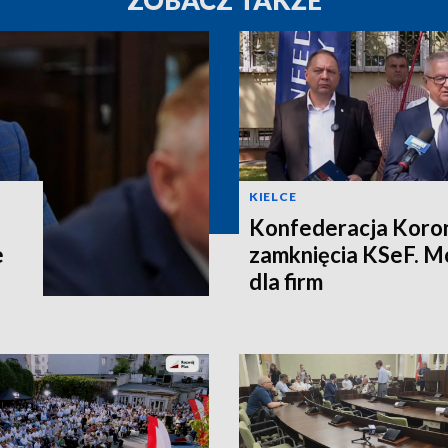
KIELCE
Konfederacja Koron
e
zamknięcia KSeF. M
dla firm