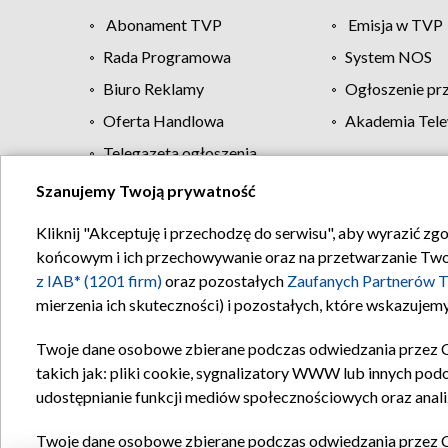
Abonament TVP
Emisja w TVP
Rada Programowa
System NOS
Biuro Reklamy
Ogłoszenie pr
Oferta Handlowa
Akademia Tele
Telegazeta ogłoszenia
Szanujemy Twoją prywatność
Regulamin TVP
Kliknij "Akceptuję i przechodzę do serwisu", aby wyrazić zg
końcowym i ich przechowywanie oraz na przetwarzanie Twoich
z IAB* (1201 firm)
oraz pozostałych
Zaufanych Partnerów T
mierzenia ich skuteczności) i pozostałych, które wskazujemy
Twoje dane osobowe zbierane podczas odwiedzania przez 
takich jak: pliki cookie, sygnalizatory WWW lub innych pod
udostępnianie funkcji mediów społecznościowych oraz anali
Twoje dane osobowe zbierane podczas odwiedzania przez 