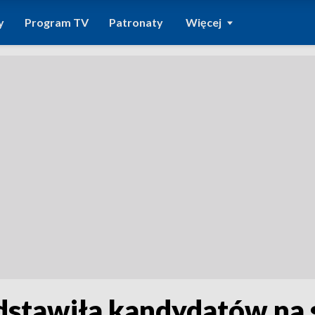
y
Program TV
Patronaty
Więcej
dstawiła kandydatów na 