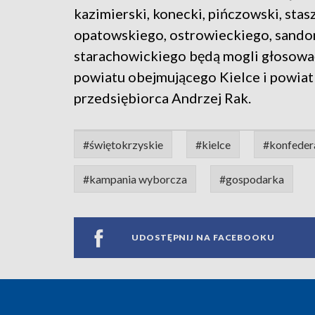
kazimierski, konecki, pińczowski, sta
opatowskiego, ostrowieckiego, sando
starachowickiego będą mogli głosowa
powiatu obejmującego Kielce i powiat 
przedsiębiorca Andrzej Rak.
#świętokrzyskie
#kielce
#konfeder
#kampania wyborcza
#gospodarka
UDOSTĘPNIJ NA FACEBOOKU