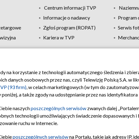
Centrum informacji TVP
Naziemna
Informacje o nadawcy
Program d
zetargowe
Zgłoś program (ROPAT)
Serwis fo
wizyjna
Kariera w TVP
Merchandi
Polityka prywatności
Moje zgody
Pomoc
Biuro re
ody na korzystanie z technologii automatycznego śledzenia i zbie
 danych osobowych przez nas, czyli Telewizję Polską S.A. w likw
VP (93 firm)
, w celach marketingowych (w tym do zautomatyzow
 poniżej, a także zgody na udostępnianie przez nas identyfikator
Ciebie naszych
poszczególnych serwisów
zwanych dalej „Portalem
obnych technologii umożliwiających świadczenie dopasowanych i be
zowanie ruchu w Internecie.
Ciebie
poszczególnych serwisów
na Portalu, takie jak adresy IP, 