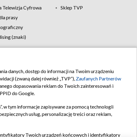
 Telewizja Cyfrowa
Sklep TVP
la prasy
tograficzny
sing (znaki)
klamy
Kontakt
rania danych, dostęp do informacji na Twoim urządzeniu
idacji (zwaną dalej również „TVP”),
Zaufanych Partnerów
anego dopasowania reklam do Twoich zainteresowań i
a PPID do Google.
”, w tym informacje zapisywane za pomocą technologii
zpiecznych usług, personalizację treści oraz reklam,
identyfikatory Twoich urządzeń końcowych i identyfikatory