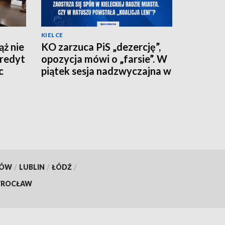
KIELCE
ż nie
KO zarzuca PiS „dezercję”,
kredyt
opozycja mówi o „farsie”. W
c
piątek sesja nadzwyczajna w
kieleckim ratuszu
KÓW
/
LUBLIN
/
ŁÓDŹ
/
ROCŁAW