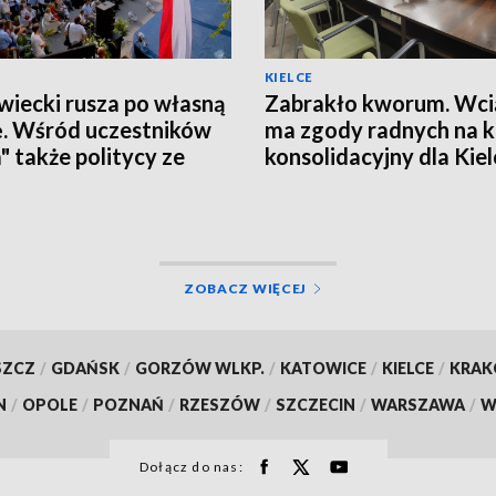
KIELCE
iecki rusza po własną
Zabrakło kworum. Wcią
ę. Wśród uczestników
ma zgody radnych na 
a" także politycy ze
konsolidacyjny dla Kiel
okrzyskiego
ZOBACZ WIĘCEJ
SZCZ
/
GDAŃSK
/
GORZÓW WLKP.
/
KATOWICE
/
KIELCE
/
KRA
N
/
OPOLE
/
POZNAŃ
/
RZESZÓW
/
SZCZECIN
/
WARSZAWA
/
W
Dołącz do nas: