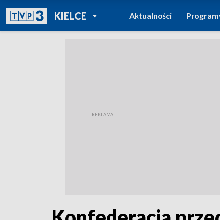
POWRÓT DO
KIELCE
Aktualności
Program
TVP REGIONY
Konfederacja prze