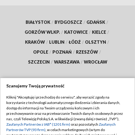
BIAŁYSTOK
/
BYDGOSZCZ
/
GDAŃSK
/
GORZÓW WLKP.
/
KATOWICE
/
KIELCE
/
KRAKÓW
/
LUBLIN
/
ŁÓDŹ
/
OLSZTYN
/
OPOLE
/
POZNAŃ
/
RZESZÓW
/
SZCZECIN
/
WARSZAWA
/
WROCŁAW
Szanujemy Twoją prywatność
Dołącz do nas:
Kliknij "Akceptuję i przechodzę do serwisu", aby wyrazić zgody na
korzystanie z technologii automatycznego śledzenia i zbierania danych,
TVP
dostęp do informacji na Twoim urządzeniu końcowym i ich
Abonament TVP
przechowywanie oraz na przetwarzanie Twoich danych osobowych przez
Regulamin TVP
nas, czyli Telewizję Polską S.A. w likwidacji (zwaną dalej również „TVP”),
Emisja w TVP
Zaufanych Partnerów z IAB* (1201 firm)
oraz pozostałych
Zaufanych
Polityka prywatności
Partnerów TVP (93 firm)
, w celach marketingowych (w tym do
Centrum informacji TVP
Moje zgody