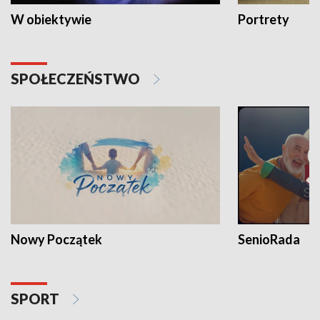
W obiektywie
Portrety
SPOŁECZEŃSTWO
Nowy Początek
SenioRada
SPORT