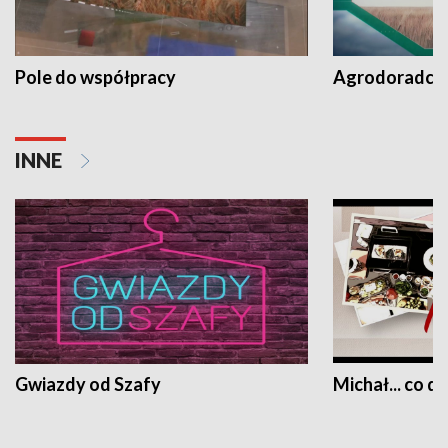
Pole do współpracy
Agrodoradcy 
INNE
Gwiazdy od Szafy
Michał... co dz