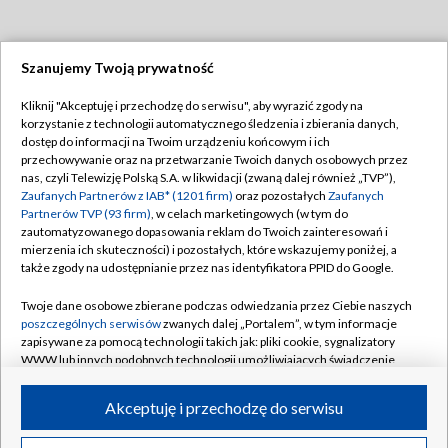
Szanujemy Twoją prywatność
Dołącz do nas:
Kliknij "Akceptuję i przechodzę do serwisu", aby wyrazić zgody na
korzystanie z technologii automatycznego śledzenia i zbierania danych,
TVP
dostęp do informacji na Twoim urządzeniu końcowym i ich
Abonament TVP
przechowywanie oraz na przetwarzanie Twoich danych osobowych przez
Regulamin TVP
nas, czyli Telewizję Polską S.A. w likwidacji (zwaną dalej również „TVP”),
Emisja w TVP
Polityka prywatności
Zaufanych Partnerów z IAB* (1201 firm)
oraz pozostałych
Zaufanych
Partnerów TVP (93 firm)
, w celach marketingowych (w tym do
Centrum informacji TVP
Moje zgody
zautomatyzowanego dopasowania reklam do Twoich zainteresowań i
mierzenia ich skuteczności) i pozostałych, które wskazujemy poniżej, a
Naziemna Telewizja Cyfrowa
Pomoc
także zgody na udostępnianie przez nas identyfikatora PPID do Google.
Sklep TVP
Biuro reklamy
Twoje dane osobowe zbierane podczas odwiedzania przez Ciebie naszych
Rada Programowa
Kontakt
poszczególnych serwisów
zwanych dalej „Portalem”, w tym informacje
zapisywane za pomocą technologii takich jak: pliki cookie, sygnalizatory
System NOS
WWW lub innych podobnych technologii umożliwiających świadczenie
dopasowanych i bezpiecznych usług, personalizację treści oraz reklam,
Informacje o nadawcy
Kanały
udostępnianie funkcji mediów społecznościowych oraz analizowanie
Akceptuję i przechodzę do serwisu
ruchu w Internecie.
Program dla prasy
©2026 Telewizja Polska S.A. w likwidacji