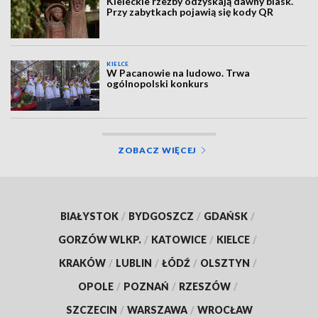
Kieleckie rzeźby odzyskają dawny blask.
Przy zabytkach pojawią się kody QR
KIELCE
W Pacanowie na ludowo. Trwa
ogólnopolski konkurs
ZOBACZ WIĘCEJ
BIAŁYSTOK
/
BYDGOSZCZ
/
GDAŃSK
/
GORZÓW WLKP.
/
KATOWICE
/
KIELCE
/
KRAKÓW
/
LUBLIN
/
ŁÓDŹ
/
OLSZTYN
/
OPOLE
/
POZNAŃ
/
RZESZÓW
/
SZCZECIN
/
WARSZAWA
/
WROCŁAW