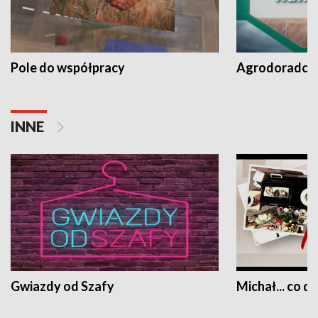
Pole do współpracy
Agrodoradcy 
INNE
Gwiazdy od Szafy
Michał... co dz