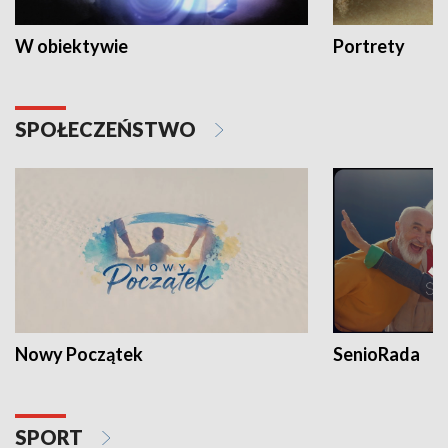
W obiektywie
Portrety
SPOŁECZEŃSTWO
Nowy Początek
SenioRada
SPORT