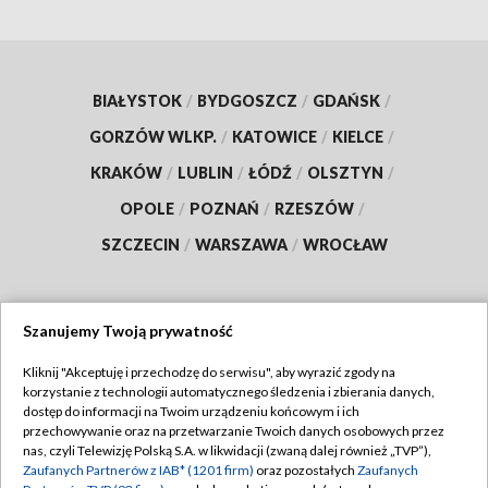
BIAŁYSTOK
/
BYDGOSZCZ
/
GDAŃSK
/
GORZÓW WLKP.
/
KATOWICE
/
KIELCE
/
KRAKÓW
/
LUBLIN
/
ŁÓDŹ
/
OLSZTYN
/
OPOLE
/
POZNAŃ
/
RZESZÓW
/
SZCZECIN
/
WARSZAWA
/
WROCŁAW
Szanujemy Twoją prywatność
Dołącz do nas:
Kliknij "Akceptuję i przechodzę do serwisu", aby wyrazić zgody na
korzystanie z technologii automatycznego śledzenia i zbierania danych,
TVP
dostęp do informacji na Twoim urządzeniu końcowym i ich
Abonament TVP
przechowywanie oraz na przetwarzanie Twoich danych osobowych przez
Regulamin TVP
nas, czyli Telewizję Polską S.A. w likwidacji (zwaną dalej również „TVP”),
Emisja w TVP
Zaufanych Partnerów z IAB* (1201 firm)
oraz pozostałych
Zaufanych
Polityka prywatności