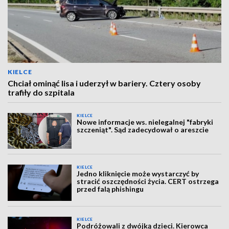
KIELCE
Chciał ominąć lisa i uderzył w bariery. Cztery osoby
trafiły do szpitala
KIELCE
Nowe informacje ws. nielegalnej "fabryki
szczeniąt". Sąd zadecydował o areszcie
KIELCE
Jedno kliknięcie może wystarczyć by
stracić oszczędności życia. CERT ostrzega
przed falą phishingu
KIELCE
Podróżowali z dwójką dzieci. Kierowca