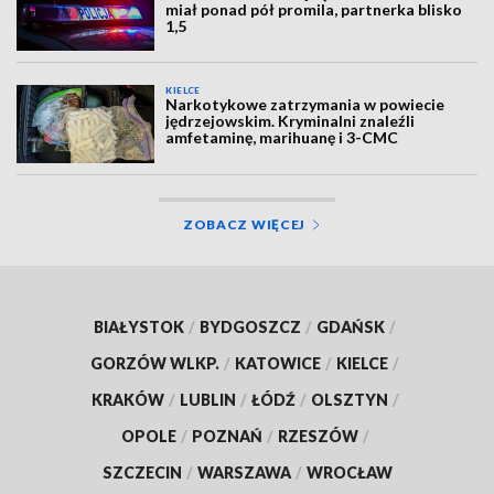
miał ponad pół promila, partnerka blisko
1,5
KIELCE
Narkotykowe zatrzymania w powiecie
jędrzejowskim. Kryminalni znaleźli
amfetaminę, marihuanę i 3-CMC
ZOBACZ WIĘCEJ
BIAŁYSTOK
/
BYDGOSZCZ
/
GDAŃSK
/
GORZÓW WLKP.
/
KATOWICE
/
KIELCE
/
KRAKÓW
/
LUBLIN
/
ŁÓDŹ
/
OLSZTYN
/
OPOLE
/
POZNAŃ
/
RZESZÓW
/
SZCZECIN
/
WARSZAWA
/
WROCŁAW