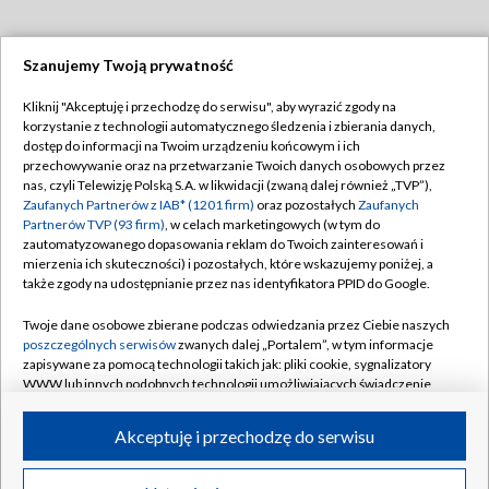
Szanujemy Twoją prywatność
Dołącz do nas:
Kliknij "Akceptuję i przechodzę do serwisu", aby wyrazić zgody na
korzystanie z technologii automatycznego śledzenia i zbierania danych,
TVP
dostęp do informacji na Twoim urządzeniu końcowym i ich
Abonament TVP
przechowywanie oraz na przetwarzanie Twoich danych osobowych przez
Regulamin TVP
nas, czyli Telewizję Polską S.A. w likwidacji (zwaną dalej również „TVP”),
Emisja w TVP
Polityka prywatności
Zaufanych Partnerów z IAB* (1201 firm)
oraz pozostałych
Zaufanych
Partnerów TVP (93 firm)
, w celach marketingowych (w tym do
Centrum informacji TVP
Moje zgody
zautomatyzowanego dopasowania reklam do Twoich zainteresowań i
mierzenia ich skuteczności) i pozostałych, które wskazujemy poniżej, a
Naziemna Telewizja Cyfrowa
Pomoc
także zgody na udostępnianie przez nas identyfikatora PPID do Google.
Sklep TVP
Biuro reklamy
Twoje dane osobowe zbierane podczas odwiedzania przez Ciebie naszych
Rada Programowa
Kontakt
poszczególnych serwisów
zwanych dalej „Portalem”, w tym informacje
zapisywane za pomocą technologii takich jak: pliki cookie, sygnalizatory
System NOS
WWW lub innych podobnych technologii umożliwiających świadczenie
dopasowanych i bezpiecznych usług, personalizację treści oraz reklam,
Informacje o nadawcy
Kanały
udostępnianie funkcji mediów społecznościowych oraz analizowanie
Akceptuję i przechodzę do serwisu
ruchu w Internecie.
Program dla prasy
©2026 Telewizja Polska S.A. w likwidacji
Biuro Reklamy
Twoje dane osobowe zbierane podczas odwiedzania przez Ciebie