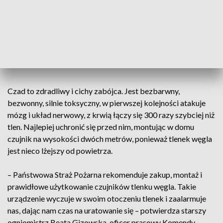
– Sierpień w naszym województwie jest pod względem
wyjazdów do zdarzeń z tlenkiem węgla rekordowy.
Odnotowaliśmy 19 takich interwencji, w wyniku których
jedna osoba została poszkodowana – powiedział st. kpt.
Marcin Bajur, oficer prasowy KW PSP w Kielcach.
Czad to zdradliwy i cichy zabójca. Jest bezbarwny,
bezwonny, silnie toksyczny, w pierwszej kolejności atakuje
mózg i układ nerwowy, z krwią łączy się 300 razy szybciej niż
tlen. Najlepiej uchronić się przed nim, montując w domu
czujnik na wysokości dwóch metrów, ponieważ tlenek węgla
jest nieco lżejszy od powietrza.
– Państwowa Straż Pożarna rekomenduje zakup, montaż i
prawidłowe użytkowanie czujników tlenku węgla. Takie
urządzenie wyczuje w swoim otoczeniu tlenek i zaalarmuje
nas, dając nam czas na uratowanie się – potwierdza starszy
ogniomistrz Beata Gizowska, oficer prasowy Komendy