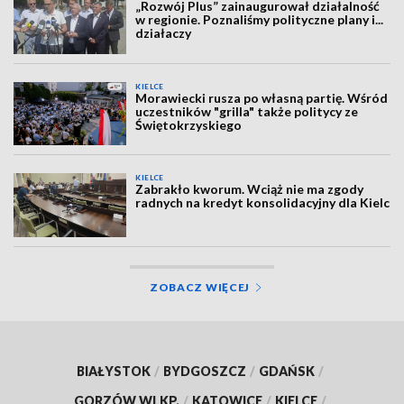
„Rozwój Plus” zainaugurował działalność
w regionie. Poznaliśmy polityczne plany i...
działaczy
KIELCE
Morawiecki rusza po własną partię. Wśród
uczestników "grilla" także politycy ze
Świętokrzyskiego
KIELCE
Zabrakło kworum. Wciąż nie ma zgody
radnych na kredyt konsolidacyjny dla Kielc
ZOBACZ WIĘCEJ
BIAŁYSTOK
/
BYDGOSZCZ
/
GDAŃSK
/
GORZÓW WLKP.
/
KATOWICE
/
KIELCE
/