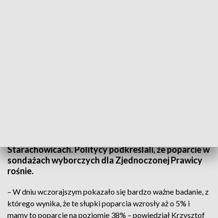
Posłowie PiS spotkali się z mieszkańcami Starachowic
Przedstawiciele Prawa i Sprawiedliwości spotkali
się z mieszkańcami na targowisku w
Starachowicach. Politycy podkreślali, że poparcie w
sondażach wyborczych dla Zjednoczonej Prawicy
rośnie.
– W dniu wczorajszym pokazało się bardzo ważne badanie, z
którego wynika, że te słupki poparcia wzrosły aż o 5% i
mamy to poparcie na poziomie 38% – powiedział Krzysztof