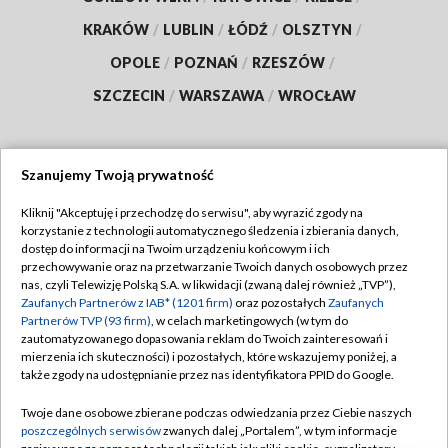
KRAKÓW
/
LUBLIN
/
ŁÓDŹ
/
OLSZTYN
/
OPOLE
/
POZNAŃ
/
RZESZÓW
/
SZCZECIN
/
WARSZAWA
/
WROCŁAW
Szanujemy Twoją prywatność
Dołącz do nas:
Kliknij "Akceptuję i przechodzę do serwisu", aby wyrazić zgody na
korzystanie z technologii automatycznego śledzenia i zbierania danych,
TVP
dostęp do informacji na Twoim urządzeniu końcowym i ich
Abonament TVP
przechowywanie oraz na przetwarzanie Twoich danych osobowych przez
Regulamin TVP
nas, czyli Telewizję Polską S.A. w likwidacji (zwaną dalej również „TVP”),
Emisja w TVP
Polityka prywatności
Zaufanych Partnerów z IAB* (1201 firm)
oraz pozostałych
Zaufanych
Partnerów TVP (93 firm)
, w celach marketingowych (w tym do
Centrum informacji TVP
Moje zgody
zautomatyzowanego dopasowania reklam do Twoich zainteresowań i
mierzenia ich skuteczności) i pozostałych, które wskazujemy poniżej, a
Naziemna Telewizja Cyfrowa
Pomoc
także zgody na udostępnianie przez nas identyfikatora PPID do Google.
Sklep TVP
Biuro reklamy
Twoje dane osobowe zbierane podczas odwiedzania przez Ciebie naszych
Rada Programowa
Kontakt
poszczególnych serwisów
zwanych dalej „Portalem”, w tym informacje