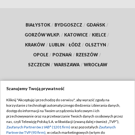
BIAŁYSTOK
/
BYDGOSZCZ
/
GDAŃSK
/
GORZÓW WLKP.
/
KATOWICE
/
KIELCE
/
KRAKÓW
/
LUBLIN
/
ŁÓDŹ
/
OLSZTYN
/
OPOLE
/
POZNAŃ
/
RZESZÓW
/
SZCZECIN
/
WARSZAWA
/
WROCŁAW
Szanujemy Twoją prywatność
Dołącz do nas:
Kliknij "Akceptuję i przechodzę do serwisu", aby wyrazić zgody na
korzystanie z technologii automatycznego śledzenia i zbierania danych,
TVP
dostęp do informacji na Twoim urządzeniu końcowym i ich
Abonament TVP
przechowywanie oraz na przetwarzanie Twoich danych osobowych przez
Regulamin TVP
nas, czyli Telewizję Polską S.A. w likwidacji (zwaną dalej również „TVP”),
Emisja w TVP
Polityka prywatności
Zaufanych Partnerów z IAB* (1201 firm)
oraz pozostałych
Zaufanych
Partnerów TVP (93 firm)
, w celach marketingowych (w tym do