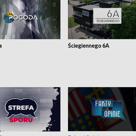
a
Ściegiennego 6A