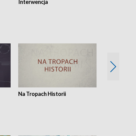
Interwencja
Fakty i Opin
Na Tropach Historii
Szept ziemi