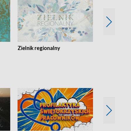
Zielnik regionalny
EkoLogiczni