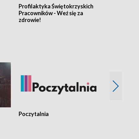
Profilaktyka Świętokrzyskich
Misja: Pacjen
Pracowników - Weź się za
zdrowie!
Poczytalnia
Koncerty TV