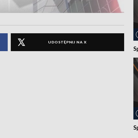
UDOSTĘPNIJ NA X
S
S