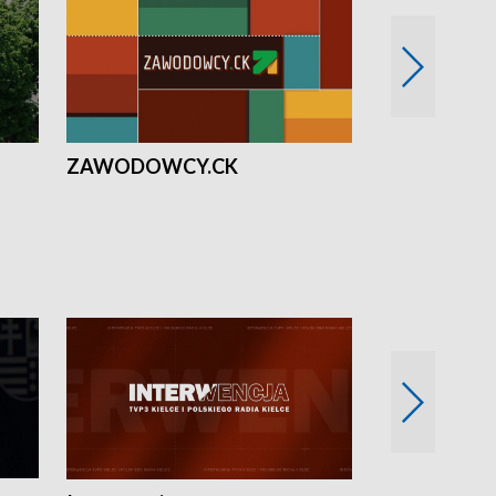
ZAWODOWCY.CK
Solidarni z U