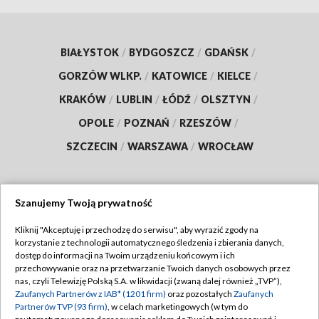
BIAŁYSTOK
/
BYDGOSZCZ
/
GDAŃSK
/
GORZÓW WLKP.
/
KATOWICE
/
KIELCE
/
KRAKÓW
/
LUBLIN
/
ŁÓDŹ
/
OLSZTYN
/
OPOLE
/
POZNAŃ
/
RZESZÓW
/
SZCZECIN
/
WARSZAWA
/
WROCŁAW
Szanujemy Twoją prywatność
Dołącz do nas:
Kliknij "Akceptuję i przechodzę do serwisu", aby wyrazić zgody na
korzystanie z technologii automatycznego śledzenia i zbierania danych,
TVP
dostęp do informacji na Twoim urządzeniu końcowym i ich
Abonament TVP
przechowywanie oraz na przetwarzanie Twoich danych osobowych przez
Regulamin TVP
nas, czyli Telewizję Polską S.A. w likwidacji (zwaną dalej również „TVP”),
Emisja w TVP
Zaufanych Partnerów z IAB* (1201 firm)
oraz pozostałych
Zaufanych
Polityka prywatności
Partnerów TVP (93 firm)
, w celach marketingowych (w tym do
Centrum informacji TVP
Moje zgody