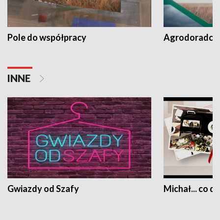
Pole do współpracy
Agrodoradcy 
INNE
Gwiazdy od Szafy
Michał... co dz