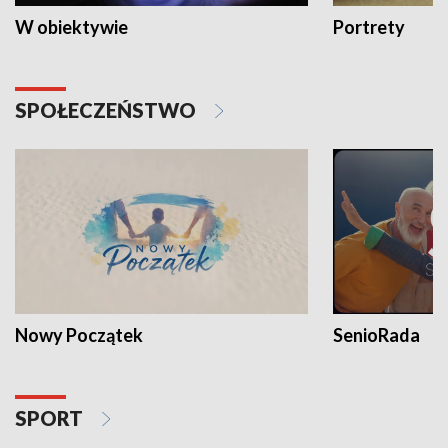
W obiektywie
Portrety
SPOŁECZEŃSTWO
Nowy Początek
SenioRada
SPORT