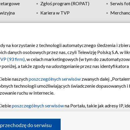
zetargowe
Zgłoś program (ROPAT)
Serwis fo
wizyjna
Kariera w TVP
Merchandi
Polityka prywatności
Moje zgody
Pomoc
Biuro re
ody na korzystanie z technologii automatycznego śledzenia i zbie
 danych osobowych przez nas, czyli Telewizję Polską S.A. w likw
VP (93 firm)
, w celach marketingowych (w tym do zautomatyzow
 poniżej, a także zgody na udostępnianie przez nas identyfikator
Ciebie naszych
poszczególnych serwisów
zwanych dalej „Portalem
obnych technologii umożliwiających świadczenie dopasowanych i be
zowanie ruchu w Internecie.
Ciebie
poszczególnych serwisów
na Portalu, takie jak adresy IP, 
sach Portalu czy historia odwiedzin będą przetwarzane przez TV
ji: przechowywania informacji na urządzeniu lub dostęp do nich,
©2026 Telewizja Polska S.A. w likwidacji
 przechodzę do serwisu
enia profilu spersonalizowanych treści, wyboru spersonalizowany