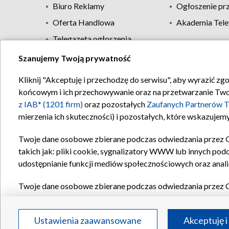
Biuro Reklamy
Ogłoszenie pr
Oferta Handlowa
Akademia Tele
Telegazeta ogłoszenia
Szanujemy Twoją prywatność
Regulamin TVP
Kliknij "Akceptuję i przechodzę do serwisu", aby wyrazić zg
końcowym i ich przechowywanie oraz na przetwarzanie Twoich
z IAB* (1201 firm)
oraz pozostałych
Zaufanych Partnerów T
mierzenia ich skuteczności) i pozostałych, które wskazujemy
Twoje dane osobowe zbierane podczas odwiedzania przez 
takich jak: pliki cookie, sygnalizatory WWW lub innych pod
udostępnianie funkcji mediów społecznościowych oraz anali
Twoje dane osobowe zbierane podczas odwiedzania przez 
plików cookie, informacje o Twoich wyszukiwaniach w serwi
Partnerów TVP
dla realizacji następujących celów i funkc
Ustawienia zaawansowane
Akceptuję i
reklam, tworzenia profilu spersonalizowanych reklam, tworz