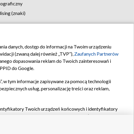
tograficzny
sing (znaki)
klamy
Kontakt
rania danych, dostęp do informacji na Twoim urządzeniu
idacji (zwaną dalej również „TVP”),
Zaufanych Partnerów
anego dopasowania reklam do Twoich zainteresowań i
a PPID do Google.
”, w tym informacje zapisywane za pomocą technologii
zpiecznych usług, personalizację treści oraz reklam,
identyfikatory Twoich urządzeń końcowych i identyfikatory
P,
Zaufanych Partnerów z IAB
oraz pozostałych
Zaufanych
 wyboru podstawowych reklam, wyboru spersonalizowanych
ch treści, pomiaru wydajności reklam, pomiaru wydajności