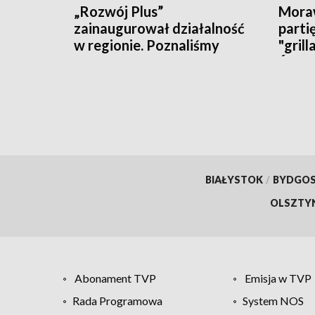
„Rozwój Plus”
Moraw
zainaugurował działalność
parti
w regionie. Poznaliśmy
"grill
polityczne plany i... działaczy
Święt
BIAŁYSTOK
/
BYDGO
OLSZTY
Abonament TVP
Emisja w TVP
Rada Programowa
System NOS