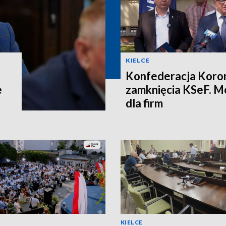
KIELCE
Konfederacja Koron
e
zamknięcia KSeF. M
dla firm
KIELCE