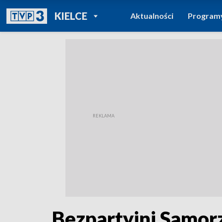
POWRÓT DO
KIELCE
Aktualności
Program
TVP REGIONY
Bezpartyjni Samor