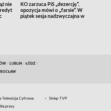
ż nie
KO zarzuca PiS „dezercję”,
kredyt
opozycja mówi o „farsie”. W
c
piątek sesja nadzwyczajna w
kieleckim ratuszu
KÓW
/
LUBLIN
/
ŁÓDŹ
/
ROCŁAW
 Telewizja Cyfrowa
Sklep TVP
la prasy