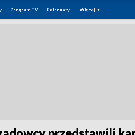
y
Program TV
Patronaty
Więcej
ządowcy przedstawili k