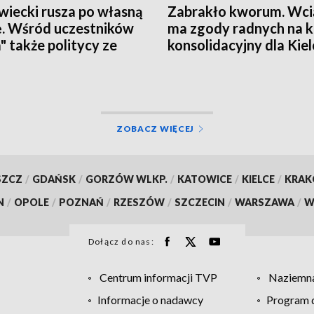
iecki rusza po własną
Zabrakło kworum. Wcią
ę. Wśród uczestników
ma zgody radnych na 
a" także politycy ze
konsolidacyjny dla Kiel
okrzyskiego
ZOBACZ WIĘCEJ
SZCZ
/
GDAŃSK
/
GORZÓW WLKP.
/
KATOWICE
/
KIELCE
/
KRA
N
/
OPOLE
/
POZNAŃ
/
RZESZÓW
/
SZCZECIN
/
WARSZAWA
/
W
Dołącz do nas:
Centrum informacji TVP
Naziemna
Informacje o nadawcy
Program d