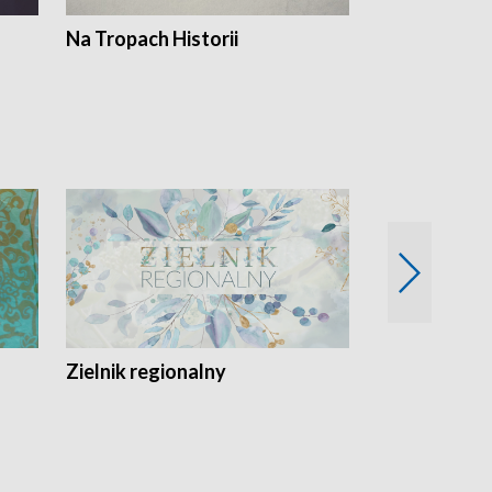
Na Tropach Historii
Szept ziemi
Zielnik regionalny
EkoLogiczni