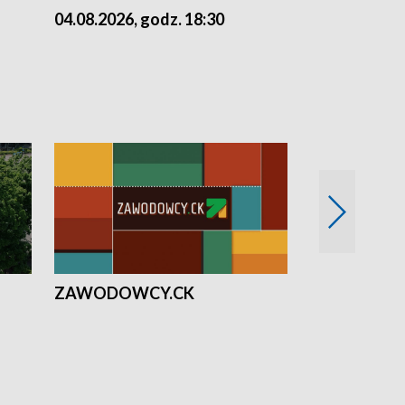
04.08.2026, godz. 18:30
03.08.2026, 
ZAWODOWCY.CK
Solidarni z U