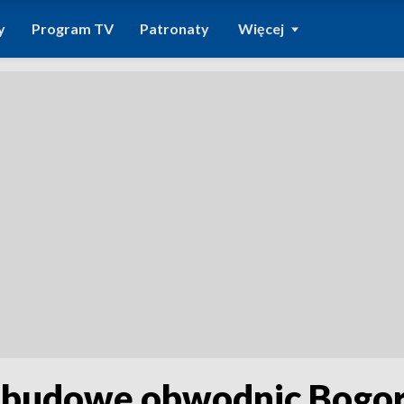
y
Program TV
Patronaty
Więcej
 budowę obwodnic Bogor