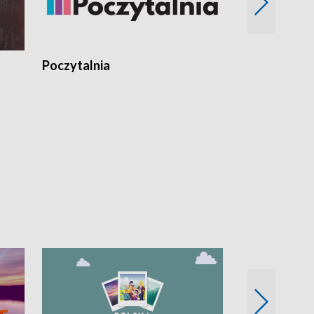
Poczytalnia
Koncerty TV