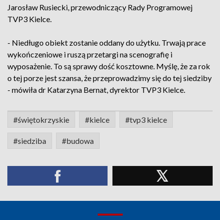
Jarosław Rusiecki, przewodniczący Rady Programowej
TVP3 Kielce.
- Niedługo obiekt zostanie oddany do użytku. Trwają prace
wykończeniowe i ruszą przetargi na scenografię i
wyposażenie. To są sprawy dość kosztowne. Myślę, że za rok
o tej porze jest szansa, że przeprowadzimy się do tej siedziby
- mówiła dr Katarzyna Bernat, dyrektor TVP3 Kielce.
#świętokrzyskie
#kielce
#tvp3 kielce
#siedziba
#budowa