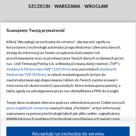
SZCZECIN
/
WARSZAWA
/
WROCŁAW
Szanujemy Twoją prywatność
Dołącz do nas:
Kliknij "Akceptuję i przechodzę do serwisu", aby wyrazić zgody na
korzystanie z technologii automatycznego śledzenia i zbierania danych,
TVP
dostęp do informacji na Twoim urządzeniu końcowym i ich
Abonament TVP
przechowywanie oraz na przetwarzanie Twoich danych osobowych przez
Regulamin TVP
nas, czyli Telewizję Polską S.A. w likwidacji (zwaną dalej również „TVP”),
Emisja w TVP
Polityka prywatności
Zaufanych Partnerów z IAB* (1201 firm)
oraz pozostałych
Zaufanych
Partnerów TVP (93 firm)
, w celach marketingowych (w tym do
Centrum informacji TVP
Moje zgody
zautomatyzowanego dopasowania reklam do Twoich zainteresowań i
mierzenia ich skuteczności) i pozostałych, które wskazujemy poniżej, a
Naziemna Telewizja Cyfrowa
Pomoc
także zgody na udostępnianie przez nas identyfikatora PPID do Google.
Sklep TVP
Biuro reklamy
Twoje dane osobowe zbierane podczas odwiedzania przez Ciebie naszych
Rada Programowa
Kontakt
poszczególnych serwisów
zwanych dalej „Portalem”, w tym informacje
zapisywane za pomocą technologii takich jak: pliki cookie, sygnalizatory
System NOS
WWW lub innych podobnych technologii umożliwiających świadczenie
dopasowanych i bezpiecznych usług, personalizację treści oraz reklam,
Informacje o nadawcy
Kanały
udostępnianie funkcji mediów społecznościowych oraz analizowanie
Akceptuję i przechodzę do serwisu
ruchu w Internecie.