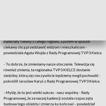
był w stanie surowym. On nie oddawał swojej okazałości, tak
jak teraz. Jest zdecydowana zmiana na plus - stwierdził
Wiesław Koza z Rady Programowej TV3 Kielce.
- Budynek jest już na wykończeniu i robi bardzo dobre
wrażenie. Przede wszystkim chodzi o komfortową pracę dla
wszystkich dziennikarzy, którzy codziennie zbierają
materiały i newsy z całego regionu, a potem w sposób
ciekawy chcą przedstawić widzom i mieszkańcom -
powiedziała Agata Wojda z Rady Programowej TVP3 Kielce.
- To dobrze, że zmieniamy nasze otoczenie. Telewizja się
również zmienia, ta regionalna TVP3 KIELCE dostanie
siedzibę, którą się rzeczywiście będziemy mogli pochwalić -
pokreślił Jarosław Karyś z Rady Programowej TVP3 Kielce.
- Myślę, że to jest wielki sukces - nasz wspólny - Rady
Programowej, że za naszej kadencji została rozpoczęta
budowa tego obiektu i zmierza ku końcowi – powiedział