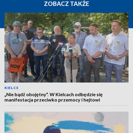
ZOBACZ TAKŻE
KIELCE
„Nie bądź obojętny”. W Kielcach odbędzie się
manifestacja przeciwko przemocy i hejtowi