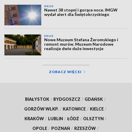
KIELCE
Nawet 38 stopni i gorące noce. IMGW
wydał alert dla Świętokrzyskiego
KIELCE
Nowe Muzeum Stefana Żeromskiego i
remont murów. Muzeum Narodowe
realizuje dwie duże inwestycje
ZOBACZ WIĘCEJ
BIAŁYSTOK
/
BYDGOSZCZ
/
GDAŃSK
/
GORZÓW WLKP.
/
KATOWICE
/
KIELCE
/
KRAKÓW
/
LUBLIN
/
ŁÓDŹ
/
OLSZTYN
/
OPOLE
/
POZNAŃ
/
RZESZÓW
/