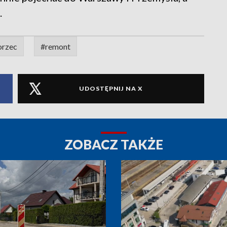
.
rzec
#remont
UDOSTĘPNIJ NA X
ZOBACZ TAKŻE