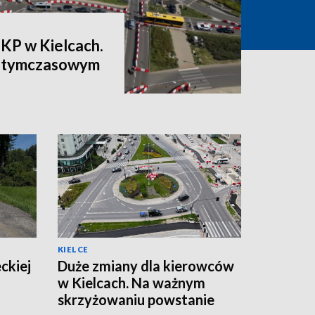
PKP w Kielcach.
a tymczasowym
KIELCE
ckiej
Duże zmiany dla kierowców
w Kielcach. Na ważnym
skrzyżowaniu powstanie