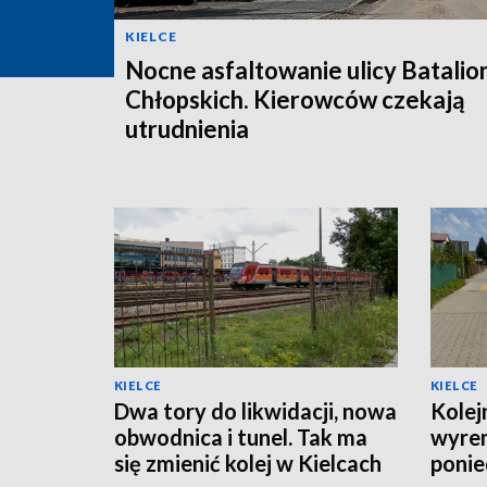
KIELCE
Nocne asfaltowanie ulicy Batali
Chłopskich. Kierowców czekają
utrudnienia
KIELCE
KIELCE
Dwa tory do likwidacji, nowa
Kolej
obwodnica i tunel. Tak ma
wyre
się zmienić kolej w Kielcach
ponie