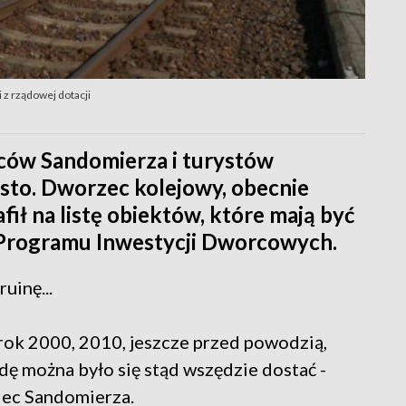
z rządowej dotacji
ców Sandomierza i turystów
sto. Dworzec kolejowy, obecnie
ił na listę obiektów, które mają być
rogramu Inwestycji Dworcowych.
uinę...
y rok 2000, 2010, jeszcze przed powodzią,
dę można było się stąd wszędzie dostać -
iec Sandomierza.