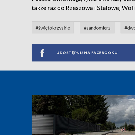
także raz do Rzeszowa i Stalowej Woli
#świętokrzyskie
#sandomierz
#dwo
UDOSTĘPNIJ NA FACEBOOKU