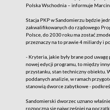
Polska Wschodnia – informuje Marcin
Stacja PKP w Sandomierzu będzie jed
zakwalifikowanych do rządowego Prog
Polsce, do 2030 roku ma zostać zmod
przeznaczy na to prawie 4 miliardy i po
- Kryteria, jakie były brane pod uwa
nowej edycji programu, to między inny
przystanku, stan techniczny obiektu.
poddanych analizie, w ramach przygot
stanowią dworce zabytkowe - podkreśl
Sandomierski dworzec uznano właśnie 
rozpoczną się najwcześniej na począt