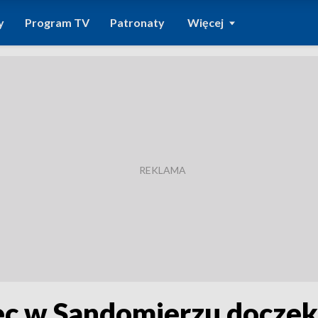
y
Program TV
Patronaty
Więcej
 w Sandomierzu doczeka