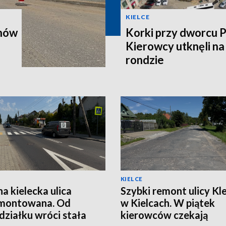
KIELCE
onów
Korki przy dworcu 
Kierowcy utknęli n
rondzie
KIELCE
na kielecka ulica
Szybki remont ulicy Kle
montowana. Od
w Kielcach. W piątek
działku wróci stała
kierowców czekają