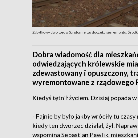
Zabytkowy dworzec w Sandomierzu doczeka się remontu. Środki 
Dobra wiadomość dla mieszkań
odwiedzających królewskie mia
zdewastowany i opuszczony, traf
wyremontowane z rządowego P
Kiedyś tętnił życiem. Dzisiaj popada w r
- Fajnie by było jakby wróciły tu czas
kiedy ten dworzec działał, żył. Napraw
wspomina Sebastian Pawlik, mieszkan