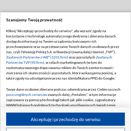
Szanujemy Twoją prywatność
Dołącz do nas:
Kliknij "Akceptuję i przechodzę do serwisu", aby wyrazić zgody na
korzystanie z technologii automatycznego śledzenia i zbierania danych,
TVP
dostęp do informacji na Twoim urządzeniu końcowym i ich
Abonament TVP
przechowywanie oraz na przetwarzanie Twoich danych osobowych przez
Regulamin TVP
nas, czyli Telewizję Polską S.A. w likwidacji (zwaną dalej również „TVP”),
Emisja w TVP
Polityka prywatności
Zaufanych Partnerów z IAB* (1201 firm)
oraz pozostałych
Zaufanych
Partnerów TVP (93 firm)
, w celach marketingowych (w tym do
Centrum informacji TVP
Moje zgody
zautomatyzowanego dopasowania reklam do Twoich zainteresowań i
mierzenia ich skuteczności) i pozostałych, które wskazujemy poniżej, a
Naziemna Telewizja Cyfrowa
Pomoc
także zgody na udostępnianie przez nas identyfikatora PPID do Google.
Sklep TVP
Biuro reklamy
Twoje dane osobowe zbierane podczas odwiedzania przez Ciebie naszych
Rada Programowa
Kontakt
poszczególnych serwisów
zwanych dalej „Portalem”, w tym informacje
zapisywane za pomocą technologii takich jak: pliki cookie, sygnalizatory
System NOS
WWW lub innych podobnych technologii umożliwiających świadczenie
dopasowanych i bezpiecznych usług, personalizację treści oraz reklam,
Informacje o nadawcy
Kanały
udostępnianie funkcji mediów społecznościowych oraz analizowanie
Akceptuję i przechodzę do serwisu
ruchu w Internecie.
Program dla prasy
©2026 Telewizja Polska S.A. w likwidacji