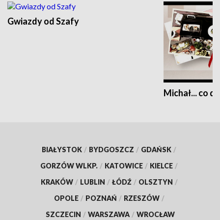
Gwiazdy od Szafy
Michał... co dz
BIAŁYSTOK
/
BYDGOSZCZ
/
GDAŃSK
/
GORZÓW WLKP.
/
KATOWICE
/
KIELCE
/
KRAKÓW
/
LUBLIN
/
ŁÓDŹ
/
OLSZTYN
/
OPOLE
/
POZNAŃ
/
RZESZÓW
/
SZCZECIN
/
WARSZAWA
/
WROCŁAW