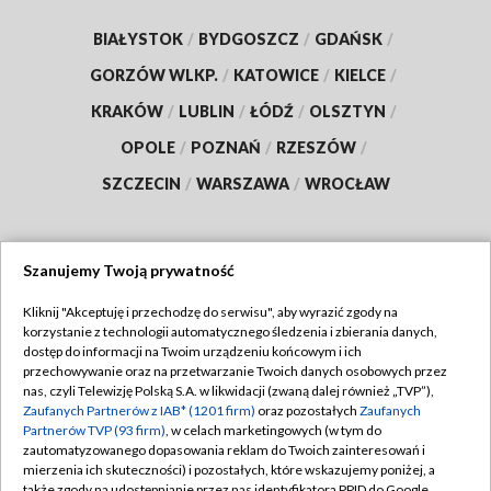
BIAŁYSTOK
/
BYDGOSZCZ
/
GDAŃSK
/
GORZÓW WLKP.
/
KATOWICE
/
KIELCE
/
KRAKÓW
/
LUBLIN
/
ŁÓDŹ
/
OLSZTYN
/
OPOLE
/
POZNAŃ
/
RZESZÓW
/
SZCZECIN
/
WARSZAWA
/
WROCŁAW
Szanujemy Twoją prywatność
Dołącz do nas:
Kliknij "Akceptuję i przechodzę do serwisu", aby wyrazić zgody na
korzystanie z technologii automatycznego śledzenia i zbierania danych,
TVP
dostęp do informacji na Twoim urządzeniu końcowym i ich
Abonament TVP
przechowywanie oraz na przetwarzanie Twoich danych osobowych przez
Regulamin TVP
nas, czyli Telewizję Polską S.A. w likwidacji (zwaną dalej również „TVP”),
Emisja w TVP
Polityka prywatności
Zaufanych Partnerów z IAB* (1201 firm)
oraz pozostałych
Zaufanych
Partnerów TVP (93 firm)
, w celach marketingowych (w tym do
Centrum informacji TVP
Moje zgody
zautomatyzowanego dopasowania reklam do Twoich zainteresowań i
mierzenia ich skuteczności) i pozostałych, które wskazujemy poniżej, a
Naziemna Telewizja Cyfrowa
Pomoc
także zgody na udostępnianie przez nas identyfikatora PPID do Google.