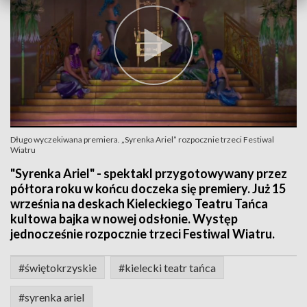
Długo wyczekiwana premiera. „Syrenka Ariel” rozpocznie trzeci Festiwal
Wiatru
"Syrenka Ariel" - spektakl przygotowywany przez
półtora roku w końcu doczeka się premiery. Już 15
września na deskach Kieleckiego Teatru Tańca
kultowa bajka w nowej odsłonie. Występ
jednocześnie rozpocznie trzeci Festiwal Wiatru.
#świętokrzyskie
#kielecki teatr tańca
#syrenka ariel