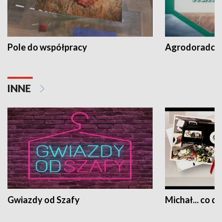
Pole do współpracy
Agrodoradcy 
INNE
Gwiazdy od Szafy
Michał... co dz