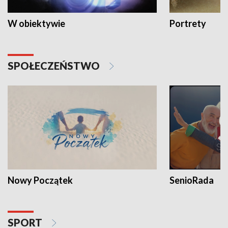
W obiektywie
Portrety
SPOŁECZEŃSTWO
Nowy Początek
SenioRada
SPORT