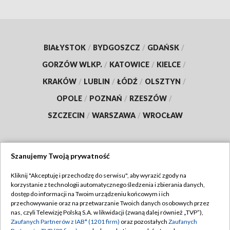
BIAŁYSTOK
/
BYDGOSZCZ
/
GDAŃSK
/
GORZÓW WLKP.
/
KATOWICE
/
KIELCE
/
KRAKÓW
/
LUBLIN
/
ŁÓDŹ
/
OLSZTYN
/
OPOLE
/
POZNAŃ
/
RZESZÓW
/
SZCZECIN
/
WARSZAWA
/
WROCŁAW
Szanujemy Twoją prywatność
Dołącz do nas:
Kliknij "Akceptuję i przechodzę do serwisu", aby wyrazić zgody na
korzystanie z technologii automatycznego śledzenia i zbierania danych,
TVP
dostęp do informacji na Twoim urządzeniu końcowym i ich
Abonament TVP
przechowywanie oraz na przetwarzanie Twoich danych osobowych przez
Regulamin TVP
nas, czyli Telewizję Polską S.A. w likwidacji (zwaną dalej również „TVP”),
Emisja w TVP
Zaufanych Partnerów z IAB* (1201 firm)
oraz pozostałych
Zaufanych
Polityka prywatności