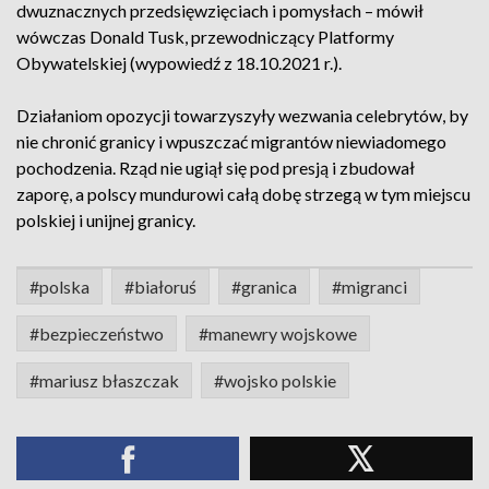
dwuznacznych przedsięwzięciach i pomysłach – mówił
wówczas Donald Tusk, przewodniczący Platformy
Obywatelskiej (wypowiedź z 18.10.2021 r.).
Działaniom opozycji towarzyszyły wezwania celebrytów, by
nie chronić granicy i wpuszczać migrantów niewiadomego
pochodzenia. Rząd nie ugiął się pod presją i zbudował
zaporę, a polscy mundurowi całą dobę strzegą w tym miejscu
polskiej i unijnej granicy.
#polska
#białoruś
#granica
#migranci
#bezpieczeństwo
#manewry wojskowe
#mariusz błaszczak
#wojsko polskie