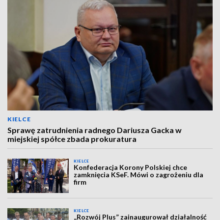
KIELCE
Sprawę zatrudnienia radnego Dariusza Gacka w
miejskiej spółce zbada prokuratura
KIELCE
Konfederacja Korony Polskiej chce
zamknięcia KSeF. Mówi o zagrożeniu dla
firm
KIELCE
„Rozwój Plus” zainaugurował działalność