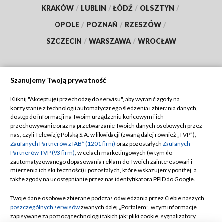
KRAKÓW
/
LUBLIN
/
ŁÓDŹ
/
OLSZTYN
/
OPOLE
/
POZNAŃ
/
RZESZÓW
/
SZCZECIN
/
WARSZAWA
/
WROCŁAW
Szanujemy Twoją prywatność
Dołącz do nas:
Kliknij "Akceptuję i przechodzę do serwisu", aby wyrazić zgody na
korzystanie z technologii automatycznego śledzenia i zbierania danych,
TVP
dostęp do informacji na Twoim urządzeniu końcowym i ich
Abonament TVP
przechowywanie oraz na przetwarzanie Twoich danych osobowych przez
Regulamin TVP
nas, czyli Telewizję Polską S.A. w likwidacji (zwaną dalej również „TVP”),
Emisja w TVP
Polityka prywatności
Zaufanych Partnerów z IAB* (1201 firm)
oraz pozostałych
Zaufanych
Partnerów TVP (93 firm)
, w celach marketingowych (w tym do
Centrum informacji TVP
Moje zgody
zautomatyzowanego dopasowania reklam do Twoich zainteresowań i
mierzenia ich skuteczności) i pozostałych, które wskazujemy poniżej, a
Naziemna Telewizja Cyfrowa
Pomoc
także zgody na udostępnianie przez nas identyfikatora PPID do Google.
Sklep TVP
Biuro reklamy
Twoje dane osobowe zbierane podczas odwiedzania przez Ciebie naszych
Rada Programowa
Kontakt
poszczególnych serwisów
zwanych dalej „Portalem”, w tym informacje
zapisywane za pomocą technologii takich jak: pliki cookie, sygnalizatory
System NOS