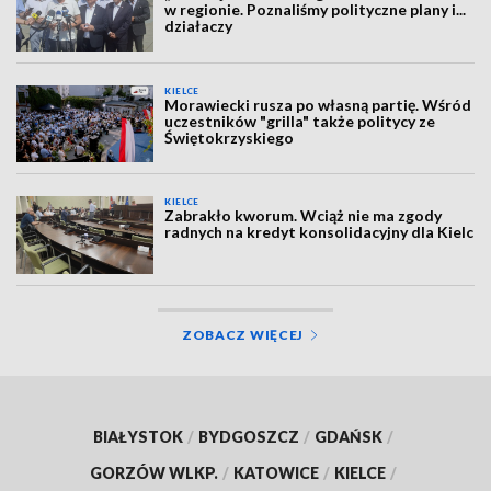
w regionie. Poznaliśmy polityczne plany i...
działaczy
KIELCE
Morawiecki rusza po własną partię. Wśród
uczestników "grilla" także politycy ze
Świętokrzyskiego
KIELCE
Zabrakło kworum. Wciąż nie ma zgody
radnych na kredyt konsolidacyjny dla Kielc
ZOBACZ WIĘCEJ
BIAŁYSTOK
/
BYDGOSZCZ
/
GDAŃSK
/
GORZÓW WLKP.
/
KATOWICE
/
KIELCE
/