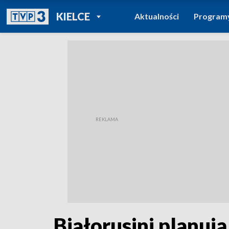
POWRÓT DO
KIELCE
Aktualności
Program
TVP REGIONY
Białorusini planu