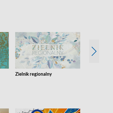
Zielnik regionalny
EkoLogiczni