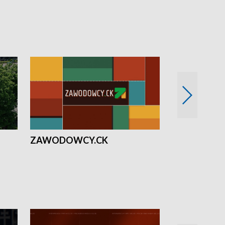
ZAWODOWCY.CK
Solidarni z U