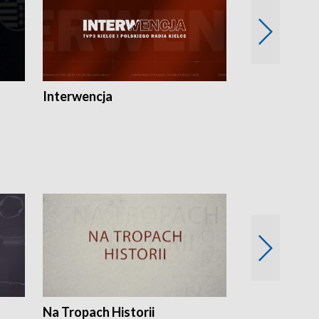
Interwencja
Fakty i Opin
Na Tropach Historii
Szept ziemi