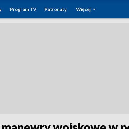
y
Program TV
Patronaty
Więcej
ją manewry wojskowe w po