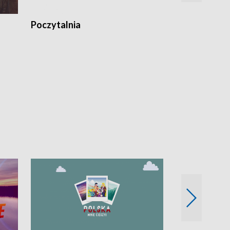
Poczytalnia
Koncerty TV