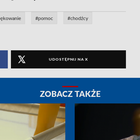
iękowanie
#pomoc
#chodźcy
UDOSTĘPNIJ NA X
ZOBACZ TAKŻE