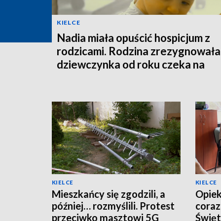
KIELCE
Nadia miała opuścić hospicjum z
rodzicami. Rodzina zrezygnowała,
dziewczynka od roku czeka na
adopcje
KIELCE
KIELCE
Mieszkańcy się zgodzili, a
Opiek
później… rozmyślili. Protest
coraz
przeciwko masztowi 5G
Święt