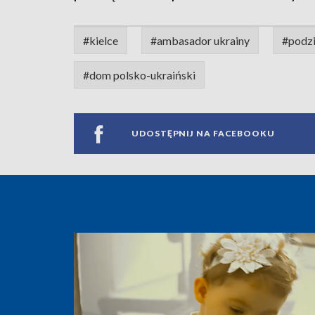
#kielce
#ambasador ukrainy
#podz
#dom polsko-ukraiński
UDOSTĘPNIJ NA FACEBOOKU