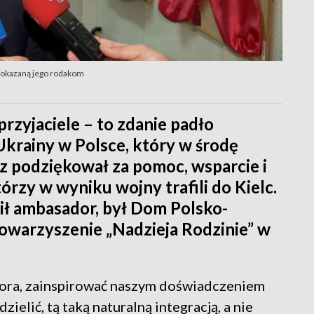
 okazaną jego rodakom
przyjaciele – to zdanie padło
Ukrainy w Polsce, który w środę
z podziękował za pomoc, wsparcie i
órzy w wyniku wojny trafili do Kielc.
ił ambasador, był Dom Polsko-
owarzyszenie „Nadzieja Rodzinie” w
dora, zainspirować naszym doświadczeniem
zielić, tą taką naturalną integracją, a nie