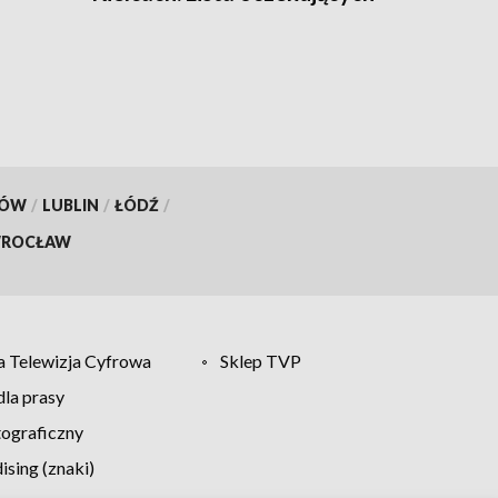
jest długa
KÓW
/
LUBLIN
/
ŁÓDŹ
/
ROCŁAW
 Telewizja Cyfrowa
Sklep TVP
la prasy
tograficzny
sing (znaki)