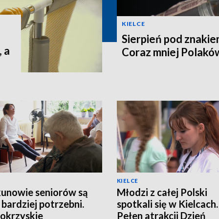
KIELCE
Sierpień pod znakie
 a
Coraz mniej Polaków
KIELCE
unowie seniorów są
Młodzi z całej Polski
 bardziej potrzebni.
spotkali się w Kielcach.
okrzyskie
Pełen atrakcji Dzień