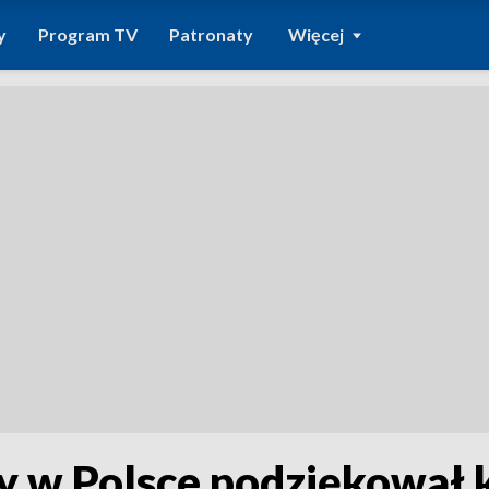
y
Program TV
Patronaty
Więcej
 w Polsce podziękował 