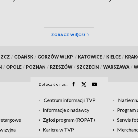
czeństwo się starzeje
Młodzieży
ZOBACZ WIĘCEJ
SZCZ
/
GDAŃSK
/
GORZÓW WLKP.
/
KATOWICE
/
KIELCE
/
KRA
N
/
OPOLE
/
POZNAŃ
/
RZESZÓW
/
SZCZECIN
/
WARSZAWA
/
W
Dołącz do nas:
Centrum informacji TVP
Naziemna
Informacje o nadawcy
Program d
zetargowe
Zgłoś program (ROPAT)
Serwis fo
wizyjna
Kariera w TVP
Merchandi