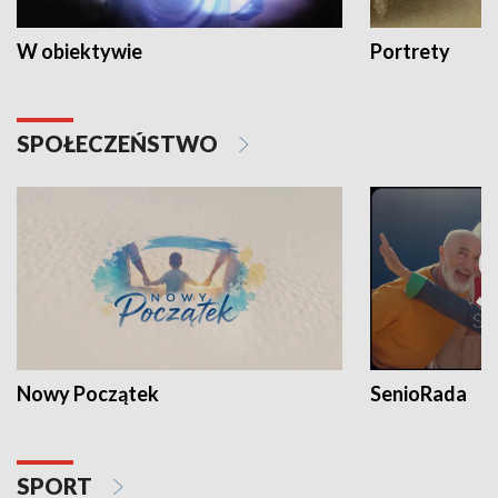
W obiektywie
Portrety
SPOŁECZEŃSTWO
Nowy Początek
SenioRada
SPORT