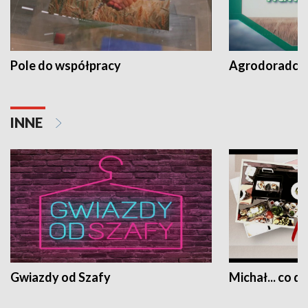
Pole do współpracy
Agrodoradcy 
INNE
Gwiazdy od Szafy
Michał... co dz