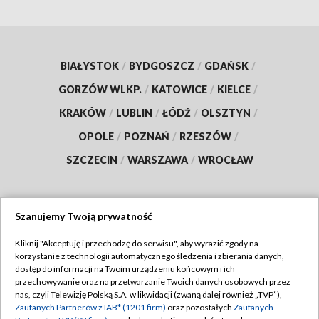
BIAŁYSTOK
/
BYDGOSZCZ
/
GDAŃSK
/
GORZÓW WLKP.
/
KATOWICE
/
KIELCE
/
KRAKÓW
/
LUBLIN
/
ŁÓDŹ
/
OLSZTYN
/
OPOLE
/
POZNAŃ
/
RZESZÓW
/
SZCZECIN
/
WARSZAWA
/
WROCŁAW
Szanujemy Twoją prywatność
Dołącz do nas:
Kliknij "Akceptuję i przechodzę do serwisu", aby wyrazić zgody na
korzystanie z technologii automatycznego śledzenia i zbierania danych,
TVP
dostęp do informacji na Twoim urządzeniu końcowym i ich
Abonament TVP
przechowywanie oraz na przetwarzanie Twoich danych osobowych przez
Regulamin TVP
nas, czyli Telewizję Polską S.A. w likwidacji (zwaną dalej również „TVP”),
Emisja w TVP
Zaufanych Partnerów z IAB* (1201 firm)
oraz pozostałych
Zaufanych
Polityka prywatności