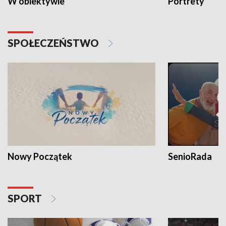
W obiektywie
Portrety
SPOŁECZEŃSTWO
Nowy Początek
SenioRada
SPORT