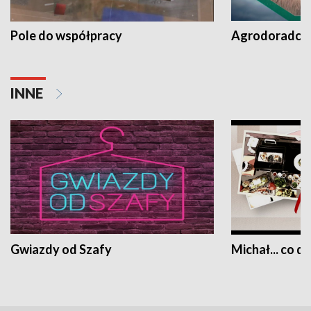
Pole do współpracy
Agrodoradcy 
INNE
Gwiazdy od Szafy
Michał... co dz