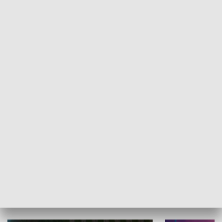
Informator kulturalny
Drzwi do kult
TECHNIKA I MOTORYZACJA
WYPOCZYNEK I REKREACJA