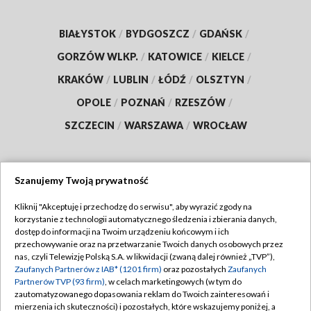
BIAŁYSTOK
/
BYDGOSZCZ
/
GDAŃSK
/
GORZÓW WLKP.
/
KATOWICE
/
KIELCE
/
KRAKÓW
/
LUBLIN
/
ŁÓDŹ
/
OLSZTYN
/
OPOLE
/
POZNAŃ
/
RZESZÓW
/
SZCZECIN
/
WARSZAWA
/
WROCŁAW
Szanujemy Twoją prywatność
Dołącz do nas:
Kliknij "Akceptuję i przechodzę do serwisu", aby wyrazić zgody na
korzystanie z technologii automatycznego śledzenia i zbierania danych,
TVP
dostęp do informacji na Twoim urządzeniu końcowym i ich
Abonament TVP
przechowywanie oraz na przetwarzanie Twoich danych osobowych przez
Regulamin TVP
nas, czyli Telewizję Polską S.A. w likwidacji (zwaną dalej również „TVP”),
Emisja w TVP
Zaufanych Partnerów z IAB* (1201 firm)
oraz pozostałych
Zaufanych
Polityka prywatności
Partnerów TVP (93 firm)
, w celach marketingowych (w tym do
Centrum informacji TVP
Moje zgody
zautomatyzowanego dopasowania reklam do Twoich zainteresowań i
mierzenia ich skuteczności) i pozostałych, które wskazujemy poniżej, a