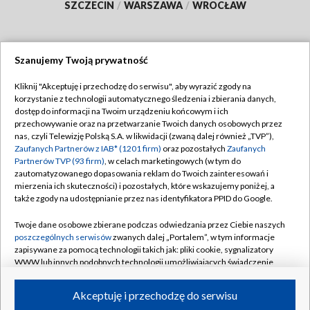
SZCZECIN
/
WARSZAWA
/
WROCŁAW
Szanujemy Twoją prywatność
Dołącz do nas:
Kliknij "Akceptuję i przechodzę do serwisu", aby wyrazić zgody na
korzystanie z technologii automatycznego śledzenia i zbierania danych,
TVP
dostęp do informacji na Twoim urządzeniu końcowym i ich
Abonament TVP
przechowywanie oraz na przetwarzanie Twoich danych osobowych przez
Regulamin TVP
nas, czyli Telewizję Polską S.A. w likwidacji (zwaną dalej również „TVP”),
Emisja w TVP
Polityka prywatności
Zaufanych Partnerów z IAB* (1201 firm)
oraz pozostałych
Zaufanych
Partnerów TVP (93 firm)
, w celach marketingowych (w tym do
Centrum informacji TVP
Moje zgody
zautomatyzowanego dopasowania reklam do Twoich zainteresowań i
mierzenia ich skuteczności) i pozostałych, które wskazujemy poniżej, a
Naziemna Telewizja Cyfrowa
Pomoc
także zgody na udostępnianie przez nas identyfikatora PPID do Google.
Sklep TVP
Biuro reklamy
Twoje dane osobowe zbierane podczas odwiedzania przez Ciebie naszych
Rada Programowa
Kontakt
poszczególnych serwisów
zwanych dalej „Portalem”, w tym informacje
zapisywane za pomocą technologii takich jak: pliki cookie, sygnalizatory
System NOS
WWW lub innych podobnych technologii umożliwiających świadczenie
dopasowanych i bezpiecznych usług, personalizację treści oraz reklam,
Informacje o nadawcy
Kanały
udostępnianie funkcji mediów społecznościowych oraz analizowanie
Akceptuję i przechodzę do serwisu
ruchu w Internecie.
Program dla prasy