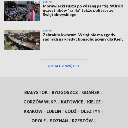
KIELCE
Morawiecki rusza po własną partię. Wśród
uczestników "grilla" także politycy ze
Świętokrzyskiego
KIELCE
Zabrakło kworum. Wciąż nie ma zgody
radnych na kredyt konsolidacyjny dla Kielc
ZOBACZ WIĘCEJ
BIAŁYSTOK
/
BYDGOSZCZ
/
GDAŃSK
/
GORZÓW WLKP.
/
KATOWICE
/
KIELCE
/
KRAKÓW
/
LUBLIN
/
ŁÓDŹ
/
OLSZTYN
/
OPOLE
/
POZNAŃ
/
RZESZÓW
/