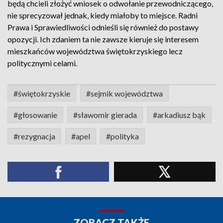
będą chcieli złożyć wniosek o odwołanie przewodniczącego,
nie sprecyzował jednak, kiedy miałoby to miejsce. Radni
Prawa i Sprawiedliwości odnieśli się również do postawy
opozycji. Ich zdaniem ta nie zawsze kieruje się interesem
mieszkańców województwa świętokrzyskiego lecz
politycznymi celami.
#świętokrzyskie
#sejmik województwa
#głosowanie
#sławomir gierada
#arkadiusz bąk
#rezygnacja
#apel
#polityka
ZOBACZ TAKŻE