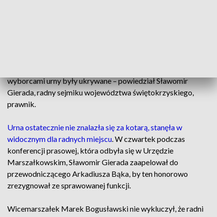
związku z zamieszaniem zrezygnował ze
sprawowanej funkcji.
– To jest niedopuszczalny skandal, żeby przewodniczący
wyłącznie swoją decyzją powodował to, że naruszane jest
prawo wyborcze i takie zwykłe podstawy uczciwości.
Nigdzie na świecie nie spotykamy się z decyzją, żeby przed
wyborcami urny były ukrywane – powiedział Sławomir
Gierada, radny sejmiku województwa świętokrzyskiego,
prawnik.
Urna ostatecznie nie znalazła się za kotarą, stanęła w
widocznym dla radnych miejscu
. W czwartek podczas
konferencji prasowej, która odbyła się w Urzędzie
Marszałkowskim, Sławomir Gierada zaapelował do
przewodniczącego Arkadiusza Bąka, by ten honorowo
zrezygnował ze sprawowanej funkcji.
Wicemarszałek Marek Bogusławski nie wykluczył, że radni