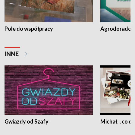
Pole do współpracy
Agrodoradcy 
INNE
Gwiazdy od Szafy
Michał... co dz