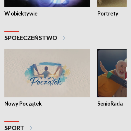
W obiektywie
Portrety
SPOŁECZEŃSTWO
Nowy Początek
SenioRada
SPORT