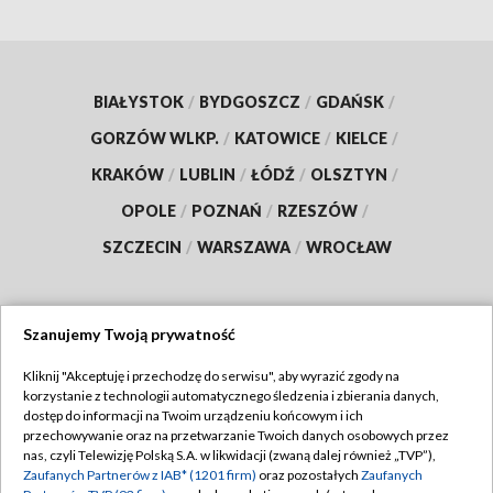
BIAŁYSTOK
/
BYDGOSZCZ
/
GDAŃSK
/
GORZÓW WLKP.
/
KATOWICE
/
KIELCE
/
KRAKÓW
/
LUBLIN
/
ŁÓDŹ
/
OLSZTYN
/
OPOLE
/
POZNAŃ
/
RZESZÓW
/
SZCZECIN
/
WARSZAWA
/
WROCŁAW
Szanujemy Twoją prywatność
Dołącz do nas:
Kliknij "Akceptuję i przechodzę do serwisu", aby wyrazić zgody na
korzystanie z technologii automatycznego śledzenia i zbierania danych,
TVP
dostęp do informacji na Twoim urządzeniu końcowym i ich
Abonament TVP
przechowywanie oraz na przetwarzanie Twoich danych osobowych przez
Regulamin TVP
nas, czyli Telewizję Polską S.A. w likwidacji (zwaną dalej również „TVP”),
Emisja w TVP
Zaufanych Partnerów z IAB* (1201 firm)
oraz pozostałych
Zaufanych
Polityka prywatności