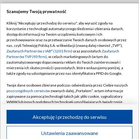
Szanujemy Twoją prywatność
Dołącz do nas:
Kliknij "Akceptuję i przechodzę do serwisu", aby wyrazić zgody na
korzystanie z technologii automatycznego śledzenia i zbierania danych,
TVP
dostęp do informacji na Twoim urządzeniu końcowym i ich
Abonament TVP
przechowywanie oraz na przetwarzanie Twoich danych osobowych przez
Regulamin TVP
nas, czyli Telewizję Polską S.A. w likwidacji (zwaną dalej również „TVP”),
Emisja w TVP
Polityka prywatności
Zaufanych Partnerów z IAB* (1201 firm)
oraz pozostałych
Zaufanych
Partnerów TVP (93 firm)
, w celach marketingowych (w tym do
Centrum informacji TVP
Moje zgody
zautomatyzowanego dopasowania reklam do Twoich zainteresowań i
mierzenia ich skuteczności) i pozostałych, które wskazujemy poniżej, a
Naziemna Telewizja Cyfrowa
Pomoc
także zgody na udostępnianie przez nas identyfikatora PPID do Google.
Sklep TVP
Biuro reklamy
Twoje dane osobowe zbierane podczas odwiedzania przez Ciebie naszych
Rada Programowa
Kontakt
poszczególnych serwisów
zwanych dalej „Portalem”, w tym informacje
zapisywane za pomocą technologii takich jak: pliki cookie, sygnalizatory
System NOS
WWW lub innych podobnych technologii umożliwiających świadczenie
dopasowanych i bezpiecznych usług, personalizację treści oraz reklam,
Informacje o nadawcy
Kanały
udostępnianie funkcji mediów społecznościowych oraz analizowanie
Akceptuję i przechodzę do serwisu
ruchu w Internecie.
Program dla prasy
©2026 Telewizja Polska S.A. w likwidacji
Biuro Reklamy
Twoje dane osobowe zbierane podczas odwiedzania przez Ciebie
Ustawienia zaawansowane
poszczególnych serwisów
na Portalu, takie jak adresy IP, identyfikatory