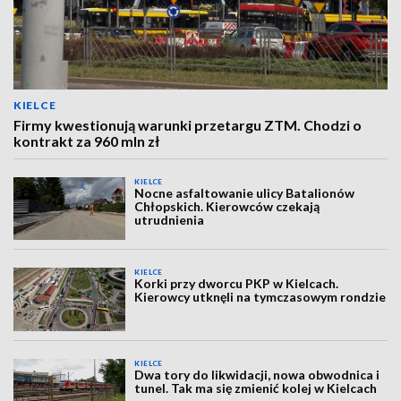
KIELCE
Firmy kwestionują warunki przetargu ZTM. Chodzi o
kontrakt za 960 mln zł
KIELCE
Nocne asfaltowanie ulicy Batalionów
Chłopskich. Kierowców czekają
utrudnienia
KIELCE
Korki przy dworcu PKP w Kielcach.
Kierowcy utknęli na tymczasowym rondzie
KIELCE
Dwa tory do likwidacji, nowa obwodnica i
tunel. Tak ma się zmienić kolej w Kielcach