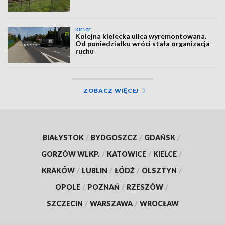
KIELCE
Kolejna kielecka ulica wyremontowana.
Od poniedziałku wróci stała organizacja
ruchu
ZOBACZ WIĘCEJ
BIAŁYSTOK
/
BYDGOSZCZ
/
GDAŃSK
/
GORZÓW WLKP.
/
KATOWICE
/
KIELCE
/
KRAKÓW
/
LUBLIN
/
ŁÓDŹ
/
OLSZTYN
/
OPOLE
/
POZNAŃ
/
RZESZÓW
/
SZCZECIN
/
WARSZAWA
/
WROCŁAW