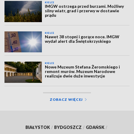
KIELCE
IMGW ostrzega przed burzami. Możliwy
silny wiatr, grad i przerwy w dostawie
prądu
KIELCE
Nawet 38 stopni i gorące noce. IMGW
wydał alert dla Świętokrzyskiego
KIELCE
Nowe Muzeum Stefana Żeromskiego i
remont murów. Muzeum Narodowe
realizuje dwie duże inwestycje
ZOBACZ WIĘCEJ
BIAŁYSTOK
/
BYDGOSZCZ
/
GDAŃSK
/