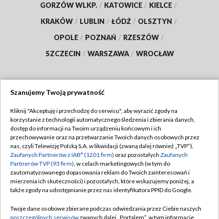
GORZÓW WLKP.
/
KATOWICE
/
KIELCE
/
KRAKÓW
/
LUBLIN
/
ŁÓDŹ
/
OLSZTYN
/
OPOLE
/
POZNAŃ
/
RZESZÓW
/
SZCZECIN
/
WARSZAWA
/
WROCŁAW
Szanujemy Twoją prywatność
Dołącz do nas:
Kliknij "Akceptuję i przechodzę do serwisu", aby wyrazić zgody na
korzystanie z technologii automatycznego śledzenia i zbierania danych,
TVP
dostęp do informacji na Twoim urządzeniu końcowym i ich
Abonament TVP
przechowywanie oraz na przetwarzanie Twoich danych osobowych przez
Regulamin TVP
nas, czyli Telewizję Polską S.A. w likwidacji (zwaną dalej również „TVP”),
Emisja w TVP
Polityka prywatności
Zaufanych Partnerów z IAB* (1201 firm)
oraz pozostałych
Zaufanych
Partnerów TVP (93 firm)
, w celach marketingowych (w tym do
Centrum informacji TVP
Moje zgody
zautomatyzowanego dopasowania reklam do Twoich zainteresowań i
mierzenia ich skuteczności) i pozostałych, które wskazujemy poniżej, a
Naziemna Telewizja Cyfrowa
Pomoc
także zgody na udostępnianie przez nas identyfikatora PPID do Google.
Sklep TVP
Biuro reklamy
Twoje dane osobowe zbierane podczas odwiedzania przez Ciebie naszych
Rada Programowa
Kontakt
poszczególnych serwisów
zwanych dalej „Portalem”, w tym informacje