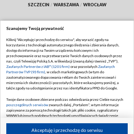
SZCZECIN
/
WARSZAWA
/
WROCŁAW
Szanujemy Twoją prywatność
Dołącz do nas:
Kliknij "Akceptuję i przechodzę do serwisu", aby wyrazić zgody na
korzystanie z technologii automatycznego śledzenia i zbierania danych,
TVP
dostęp do informacji na Twoim urządzeniu końcowym i ich
Abonament TVP
przechowywanie oraz na przetwarzanie Twoich danych osobowych przez
Regulamin TVP
nas, czyli Telewizję Polską S.A. w likwidacji (zwaną dalej również „TVP”),
Emisja w TVP
Polityka prywatności
Zaufanych Partnerów z IAB* (1201 firm)
oraz pozostałych
Zaufanych
Partnerów TVP (93 firm)
, w celach marketingowych (w tym do
Centrum informacji TVP
Moje zgody
zautomatyzowanego dopasowania reklam do Twoich zainteresowań i
mierzenia ich skuteczności) i pozostałych, które wskazujemy poniżej, a
Naziemna Telewizja Cyfrowa
Pomoc
także zgody na udostępnianie przez nas identyfikatora PPID do Google.
Sklep TVP
Biuro reklamy
Twoje dane osobowe zbierane podczas odwiedzania przez Ciebie naszych
Rada Programowa
Kontakt
poszczególnych serwisów
zwanych dalej „Portalem”, w tym informacje
zapisywane za pomocą technologii takich jak: pliki cookie, sygnalizatory
System NOS
WWW lub innych podobnych technologii umożliwiających świadczenie
dopasowanych i bezpiecznych usług, personalizację treści oraz reklam,
Informacje o nadawcy
Kanały
udostępnianie funkcji mediów społecznościowych oraz analizowanie
Akceptuję i przechodzę do serwisu
ruchu w Internecie.
Program dla prasy