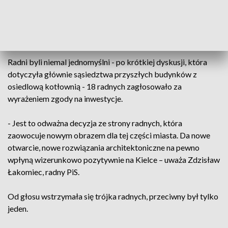
- Przewidywania liczba mieszkańców to 324 osoby.
Powstanie także 189 miejsc dla samochodów, dla rowerów
95 – wyliczał Artur Hajdorowicz, dyrektor Wydziału
Urbanistyki i Architektury.
Radni byli niemal jednomyślni - po krótkiej dyskusji, która
dotyczyła głównie sąsiedztwa przyszłych budynków z
osiedlową kotłownią - 18 radnych zagłosowało za
wyrażeniem zgody na inwestycje.
- Jest to odważna decyzja ze strony radnych, która
zaowocuje nowym obrazem dla tej części miasta. Da nowe
otwarcie, nowe rozwiązania architektoniczne na pewno
wpłyną wizerunkowo pozytywnie na Kielce – uważa Zdzisław
Łakomiec, radny PiS.
Od głosu wstrzymała się trójka radnych, przeciwny był tylko
jeden.