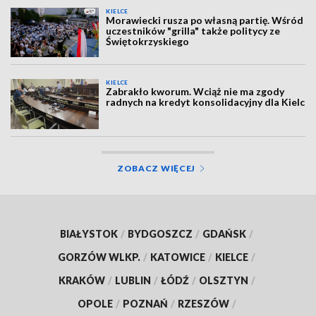
KIELCE
Morawiecki rusza po własną partię. Wśród
uczestników "grilla" także politycy ze
Świętokrzyskiego
KIELCE
Zabrakło kworum. Wciąż nie ma zgody
radnych na kredyt konsolidacyjny dla Kielc
ZOBACZ WIĘCEJ
BIAŁYSTOK
/
BYDGOSZCZ
/
GDAŃSK
/
GORZÓW WLKP.
/
KATOWICE
/
KIELCE
/
KRAKÓW
/
LUBLIN
/
ŁÓDŹ
/
OLSZTYN
/
OPOLE
/
POZNAŃ
/
RZESZÓW
/