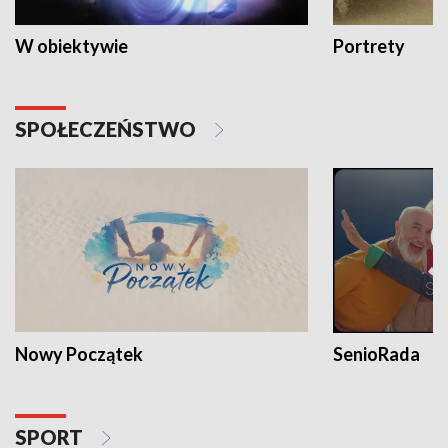
W obiektywie
Portrety
SPOŁECZEŃSTWO
Nowy Początek
SenioRada
SPORT