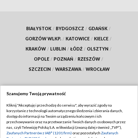
BIAŁYSTOK
/
BYDGOSZCZ
/
GDAŃSK
/
GORZÓW WLKP.
/
KATOWICE
/
KIELCE
/
KRAKÓW
/
LUBLIN
/
ŁÓDŹ
/
OLSZTYN
/
OPOLE
/
POZNAŃ
/
RZESZÓW
/
SZCZECIN
/
WARSZAWA
/
WROCŁAW
Szanujemy Twoją prywatność
Dołącz do nas:
Kliknij "Akceptuję i przechodzę do serwisu", aby wyrazić zgody na
korzystanie z technologii automatycznego śledzenia i zbierania danych,
TVP
dostęp do informacji na Twoim urządzeniu końcowym i ich
Abonament TVP
przechowywanie oraz na przetwarzanie Twoich danych osobowych przez
Regulamin TVP
nas, czyli Telewizję Polską S.A. w likwidacji (zwaną dalej również „TVP”),
Emisja w TVP
Zaufanych Partnerów z IAB* (1201 firm)
oraz pozostałych
Zaufanych
Polityka prywatności