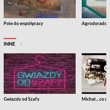
Pole do współpracy
Agrodoradcy 
INNE
Gwiazdy od Szafy
Michał... co dz