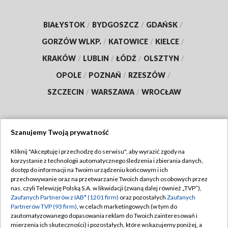
BIAŁYSTOK
/
BYDGOSZCZ
/
GDAŃSK
/
GORZÓW WLKP.
/
KATOWICE
/
KIELCE
/
KRAKÓW
/
LUBLIN
/
ŁÓDŹ
/
OLSZTYN
/
OPOLE
/
POZNAŃ
/
RZESZÓW
/
SZCZECIN
/
WARSZAWA
/
WROCŁAW
Szanujemy Twoją prywatność
Dołącz do nas:
Kliknij "Akceptuję i przechodzę do serwisu", aby wyrazić zgody na
korzystanie z technologii automatycznego śledzenia i zbierania danych,
TVP
dostęp do informacji na Twoim urządzeniu końcowym i ich
Abonament TVP
przechowywanie oraz na przetwarzanie Twoich danych osobowych przez
Regulamin TVP
nas, czyli Telewizję Polską S.A. w likwidacji (zwaną dalej również „TVP”),
Emisja w TVP
Zaufanych Partnerów z IAB* (1201 firm)
oraz pozostałych
Zaufanych
Polityka prywatności
Partnerów TVP (93 firm)
, w celach marketingowych (w tym do
Centrum informacji TVP
Moje zgody
zautomatyzowanego dopasowania reklam do Twoich zainteresowań i
mierzenia ich skuteczności) i pozostałych, które wskazujemy poniżej, a