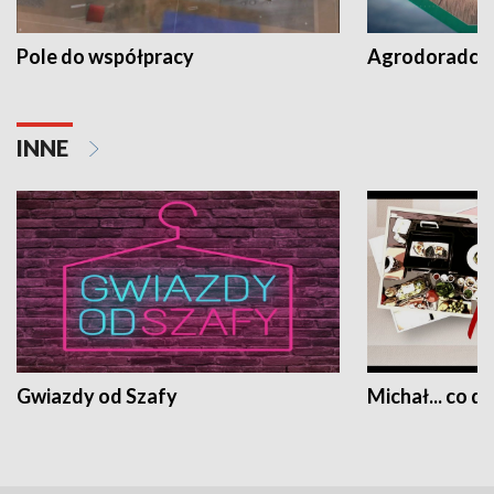
Pole do współpracy
Agrodoradcy 
INNE
Gwiazdy od Szafy
Michał... co dz