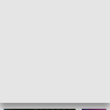
Informator kulturalny
Drzwi do kult
TECHNIKA I MOTORYZACJA
WYPOCZYNEK I REKREACJA