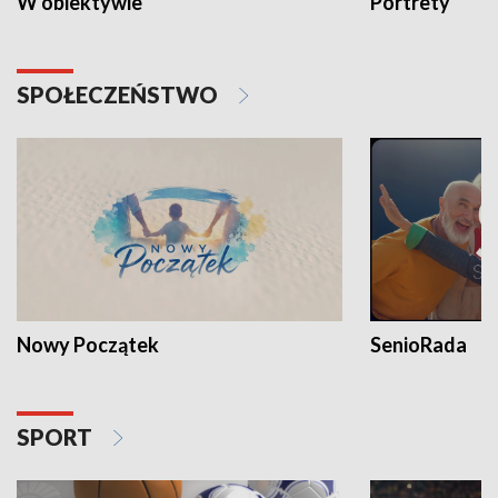
W obiektywie
Portrety
SPOŁECZEŃSTWO
Nowy Początek
SenioRada
SPORT