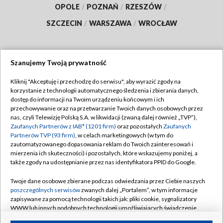
OPOLE
/
POZNAŃ
/
RZESZÓW
/
SZCZECIN
/
WARSZAWA
/
WROCŁAW
Szanujemy Twoją prywatność
Dołącz do nas:
Kliknij "Akceptuję i przechodzę do serwisu", aby wyrazić zgody na
korzystanie z technologii automatycznego śledzenia i zbierania danych,
TVP
dostęp do informacji na Twoim urządzeniu końcowym i ich
Abonament TVP
przechowywanie oraz na przetwarzanie Twoich danych osobowych przez
Regulamin TVP
nas, czyli Telewizję Polską S.A. w likwidacji (zwaną dalej również „TVP”),
Emisja w TVP
Polityka prywatności
Zaufanych Partnerów z IAB* (1201 firm)
oraz pozostałych
Zaufanych
Partnerów TVP (93 firm)
, w celach marketingowych (w tym do
Centrum informacji TVP
Moje zgody
zautomatyzowanego dopasowania reklam do Twoich zainteresowań i
mierzenia ich skuteczności) i pozostałych, które wskazujemy poniżej, a
Naziemna Telewizja Cyfrowa
Pomoc
także zgody na udostępnianie przez nas identyfikatora PPID do Google.
Sklep TVP
Biuro reklamy
Twoje dane osobowe zbierane podczas odwiedzania przez Ciebie naszych
Rada Programowa
Kontakt
poszczególnych serwisów
zwanych dalej „Portalem”, w tym informacje
zapisywane za pomocą technologii takich jak: pliki cookie, sygnalizatory
System NOS
WWW lub innych podobnych technologii umożliwiających świadczenie
dopasowanych i bezpiecznych usług, personalizację treści oraz reklam,
Informacje o nadawcy
Kanały