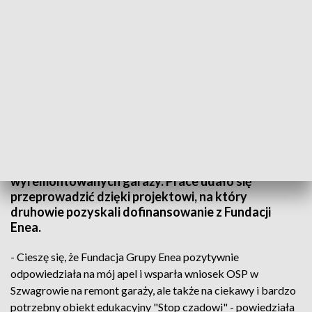
OSP w Szwagrowie wyremontowała garaże. Pomoc finansowa z Grupy Enea
Jednostka OSP w Szwagrowie może już korzystać z
wyremontowanych garaży. Prace udało się
przeprowadzić dzięki projektowi, na który
druhowie pozyskali dofinansowanie z Fundacji
Enea.
- Cieszę się, że Fundacja Grupy Enea pozytywnie
odpowiedziała na mój apel i wsparła wniosek OSP w
Szwagrowie na remont garaży, ale także na ciekawy i bardzo
potrzebny obiekt edukacyjny "Stop czadowi" - powiedziała