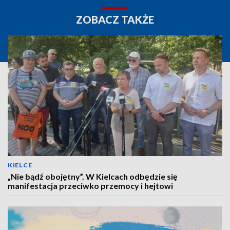
ZOBACZ TAKŻE
KIELCE
„Nie bądź obojętny”. W Kielcach odbędzie się
manifestacja przeciwko przemocy i hejtowi