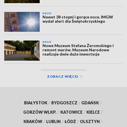
KIELCE
Nawet 38 stopni i gorące noce. IMGW
wydał alert dla Świętokrzyskiego
KIELCE
Nowe Muzeum Stefana Żeromskiego i
remont murów. Muzeum Narodowe
realizuje dwie duże inwestycje
ZOBACZ WIĘCEJ
BIAŁYSTOK
/
BYDGOSZCZ
/
GDAŃSK
/
GORZÓW WLKP.
/
KATOWICE
/
KIELCE
/
KRAKÓW
/
LUBLIN
/
ŁÓDŹ
/
OLSZTYN
/