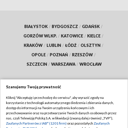
BIAŁYSTOK
/
BYDGOSZCZ
/
GDAŃSK
/
GORZÓW WLKP.
/
KATOWICE
/
KIELCE
/
KRAKÓW
/
LUBLIN
/
ŁÓDŹ
/
OLSZTYN
/
OPOLE
/
POZNAŃ
/
RZESZÓW
/
SZCZECIN
/
WARSZAWA
/
WROCŁAW
Szanujemy Twoją prywatność
Dołącz do nas:
Kliknij "Akceptuję i przechodzę do serwisu", aby wyrazić zgody na
korzystanie z technologii automatycznego śledzenia i zbierania danych,
TVP
dostęp do informacji na Twoim urządzeniu końcowym i ich
Abonament TVP
przechowywanie oraz na przetwarzanie Twoich danych osobowych przez
Regulamin TVP
nas, czyli Telewizję Polską S.A. w likwidacji (zwaną dalej również „TVP”),
Emisja w TVP
Zaufanych Partnerów z IAB* (1201 firm)
oraz pozostałych
Zaufanych
Polityka prywatności