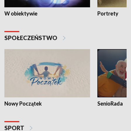
W obiektywie
Portrety
SPOŁECZEŃSTWO
Nowy Początek
SenioRada
SPORT