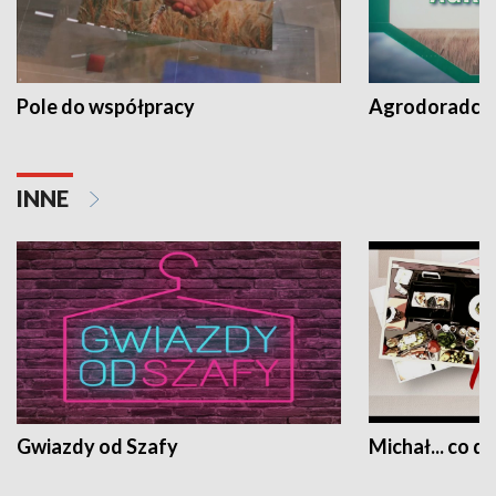
Pole do współpracy
Agrodoradcy 
INNE
Gwiazdy od Szafy
Michał... co dz