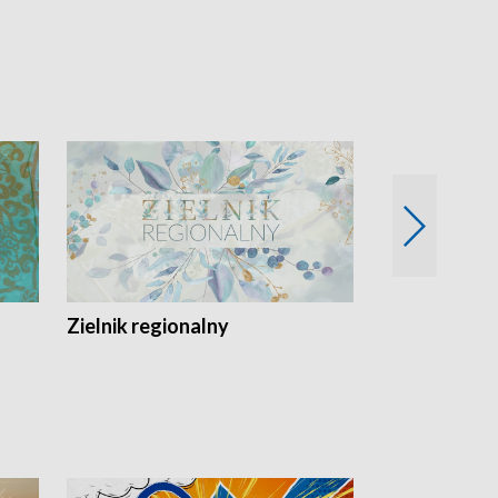
Zielnik regionalny
EkoLogiczni