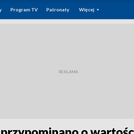
y
Program TV
Patronaty
Więcej
przypominano o wartości