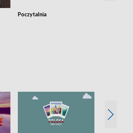
Poczytalnia
Koncerty TV