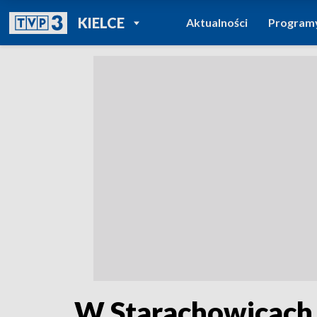
POWRÓT DO
KIELCE
Aktualności
Program
TVP REGIONY
W Starachowicach 