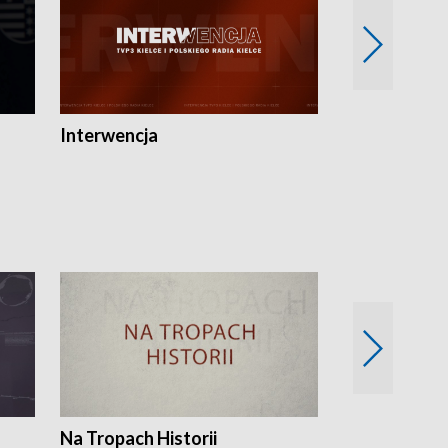
Interwencja
Fakty i Opin
Na Tropach Historii
Szept ziemi