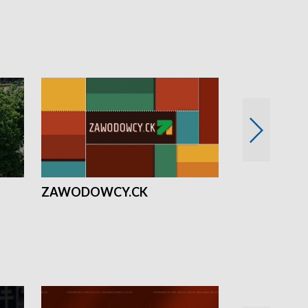
ZAWODOWCY.CK
Solidarni z U