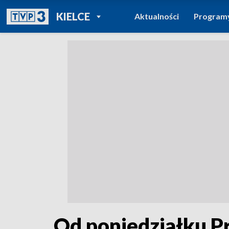
POWRÓT DO
KIELCE
Aktualności
Program
TVP REGIONY
Od poniedziałku P