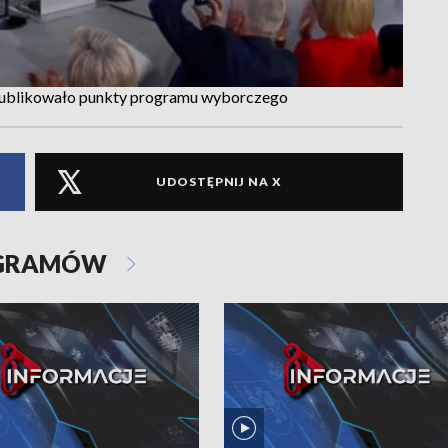
 publikowało punkty programu wyborczego
UDOSTĘPNIJ NA X
OGRAMÓW