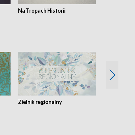
Na Tropach Historii
Szept ziemi
Zielnik regionalny
EkoLogiczni