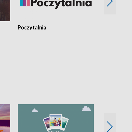
Poczytalnia
Koncerty TV