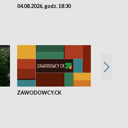
04.08.2026, godz. 18:30
03.08.2026, 
ZAWODOWCY.CK
Solidarni z U