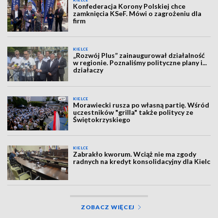
KIELCE
Konfederacja Korony Polskiej chce
zamknięcia KSeF. Mówi o zagrożeniu dla
firm
KIELCE
„Rozwój Plus” zainaugurował działalność
w regionie. Poznaliśmy polityczne plany i...
działaczy
KIELCE
Morawiecki rusza po własną partię. Wśród
uczestników "grilla" także politycy ze
Świętokrzyskiego
KIELCE
Zabrakło kworum. Wciąż nie ma zgody
radnych na kredyt konsolidacyjny dla Kielc
ZOBACZ WIĘCEJ