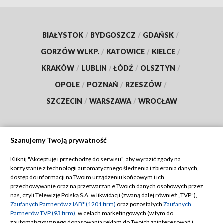
BIAŁYSTOK
/
BYDGOSZCZ
/
GDAŃSK
/
GORZÓW WLKP.
/
KATOWICE
/
KIELCE
/
KRAKÓW
/
LUBLIN
/
ŁÓDŹ
/
OLSZTYN
/
OPOLE
/
POZNAŃ
/
RZESZÓW
/
SZCZECIN
/
WARSZAWA
/
WROCŁAW
Szanujemy Twoją prywatność
Dołącz do nas:
Kliknij "Akceptuję i przechodzę do serwisu", aby wyrazić zgody na
korzystanie z technologii automatycznego śledzenia i zbierania danych,
TVP
dostęp do informacji na Twoim urządzeniu końcowym i ich
Abonament TVP
przechowywanie oraz na przetwarzanie Twoich danych osobowych przez
Regulamin TVP
nas, czyli Telewizję Polską S.A. w likwidacji (zwaną dalej również „TVP”),
Emisja w TVP
Polityka prywatności
Zaufanych Partnerów z IAB* (1201 firm)
oraz pozostałych
Zaufanych
Partnerów TVP (93 firm)
, w celach marketingowych (w tym do
Centrum informacji TVP
Moje zgody
zautomatyzowanego dopasowania reklam do Twoich zainteresowań i