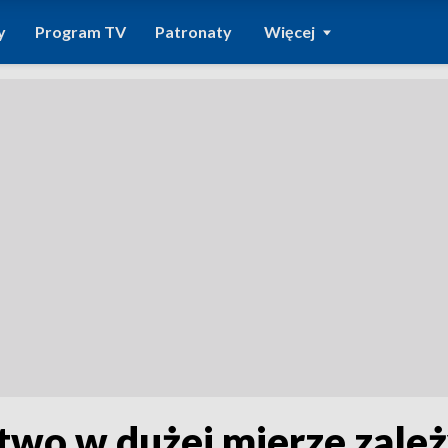
y
Program TV
Patronaty
Więcej
wo w dużej mierze zależ