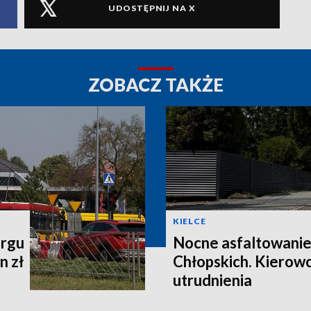
UDOSTĘPNIJ NA X
ZOBACZ TAKŻE
KIELCE
argu
Nocne asfaltowanie
n zł
Chłopskich. Kierow
utrudnienia