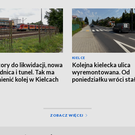
KIELCE
ory do likwidacji, nowa
Kolejna kielecka ulica
nica i tunel. Tak ma
wyremontowana. Od
mienić kolej w Kielcach
poniedziałku wróci sta
organizacja ruchu
ZOBACZ WIĘCEJ