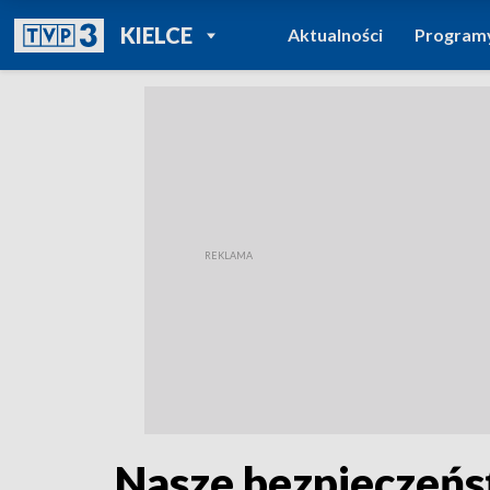
POWRÓT DO
KIELCE
Aktualności
Program
TVP REGIONY
Nasze bezpieczeńst