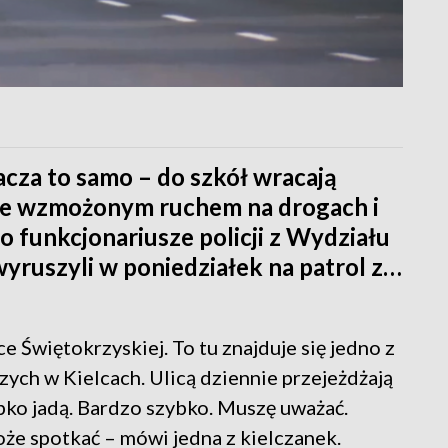
cza to samo – do szkół wracają
ę ze wzmożonym ruchem na drogach i
go funkcjonariusze policji z Wydziału
ruszyli w poniedziałek na patrol z…
e Świętokrzyskiej. To tu znajduje się jedno z
szych w Kielcach. Ulicą dziennie przejeżdżają
ybko jadą. Bardzo szybko. Muszę uważać.
że spotkać – mówi jedna z kielczanek.