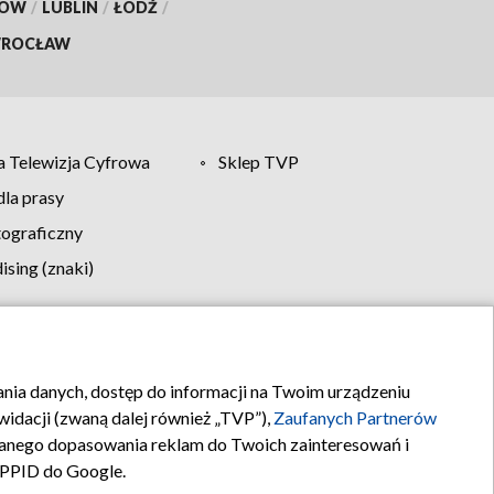
KÓW
/
LUBLIN
/
ŁÓDŹ
/
ROCŁAW
 Telewizja Cyfrowa
Sklep TVP
la prasy
tograficzny
sing (znaki)
klamy
Kontakt
rania danych, dostęp do informacji na Twoim urządzeniu
idacji (zwaną dalej również „TVP”),
Zaufanych Partnerów
anego dopasowania reklam do Twoich zainteresowań i
a PPID do Google.