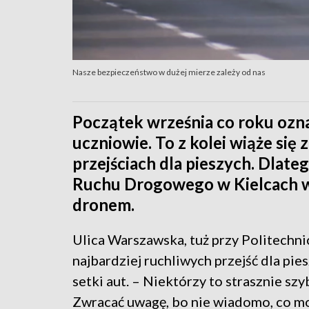
Nasze bezpieczeństwo w dużej mierze zależy od nas
Początek września co roku ozna
uczniowie. To z kolei wiąże si
przejściach dla pieszych. Dlate
Ruchu Drogowego w Kielcach wy
dronem.
Ulica Warszawska, tuż przy Politechnic
najbardziej ruchliwych przejść dla pie
setki aut. – Niektórzy to strasznie sz
Zwracać uwagę, bo nie wiadomo, co mo