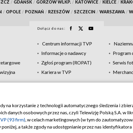
SZCZ
/
GDAŃSK
/
GORZÓW WLKP.
/
KATOWICE
/
KIELCE
/
KRA
N
/
OPOLE
/
POZNAŃ
/
RZESZÓW
/
SZCZECIN
/
WARSZAWA
/
W
Dołącz do nas:
Centrum informacji TVP
Naziemna
Informacje o nadawcy
Program d
zetargowe
Zgłoś program (ROPAT)
Serwis fo
wizyjna
Kariera w TVP
Merchandi
Polityka prywatności
Moje zgody
Pomoc
Biuro re
ody na korzystanie z technologii automatycznego śledzenia i zbie
 danych osobowych przez nas, czyli Telewizję Polską S.A. w likw
VP (93 firm)
, w celach marketingowych (w tym do zautomatyzow
 poniżej, a także zgody na udostępnianie przez nas identyfikator