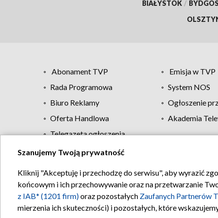
BIAŁYSTOK
/
BYDGO
OLSZTY
Abonament TVP
Emisja w TVP
Rada Programowa
System NOS
Biuro Reklamy
Ogłoszenie pr
Oferta Handlowa
Akademia Tele
Telegazeta ogłoszenia
Szanujemy Twoją prywatność
Regulamin TVP
Kliknij "Akceptuję i przechodzę do serwisu", aby wyrazić zg
końcowym i ich przechowywanie oraz na przetwarzanie Twoich
z IAB* (1201 firm)
oraz pozostałych
Zaufanych Partnerów T
mierzenia ich skuteczności) i pozostałych, które wskazujemy