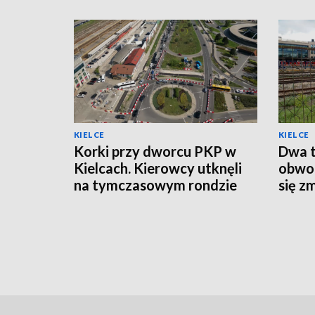
KIELCE
KIELCE
Korki przy dworcu PKP w
Dwa t
Kielcach. Kierowcy utknęli
obwod
na tymczasowym rondzie
się z