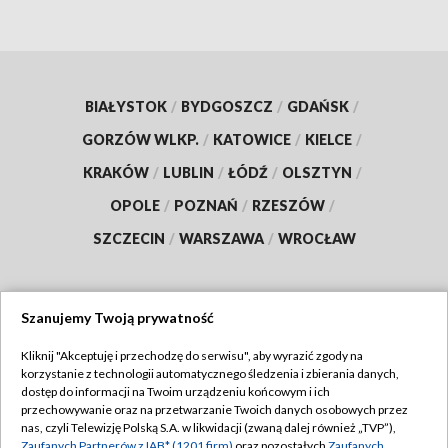
BIAŁYSTOK
/
BYDGOSZCZ
/
GDAŃSK
/
GORZÓW WLKP.
/
KATOWICE
/
KIELCE
/
KRAKÓW
/
LUBLIN
/
ŁÓDŹ
/
OLSZTYN
/
OPOLE
/
POZNAŃ
/
RZESZÓW
/
SZCZECIN
/
WARSZAWA
/
WROCŁAW
Szanujemy Twoją prywatność
Dołącz do nas:
Kliknij "Akceptuję i przechodzę do serwisu", aby wyrazić zgody na
korzystanie z technologii automatycznego śledzenia i zbierania danych,
TVP
dostęp do informacji na Twoim urządzeniu końcowym i ich
Abonament TVP
przechowywanie oraz na przetwarzanie Twoich danych osobowych przez
Regulamin TVP
nas, czyli Telewizję Polską S.A. w likwidacji (zwaną dalej również „TVP”),
Emisja w TVP
Zaufanych Partnerów z IAB* (1201 firm)
oraz pozostałych
Zaufanych
Polityka prywatności