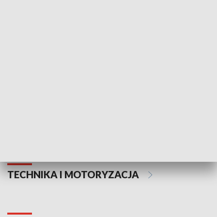
KULTURA I SZTUKA
Informator kulturalny
Drzwi do kult
TECHNIKA I MOTORYZACJA