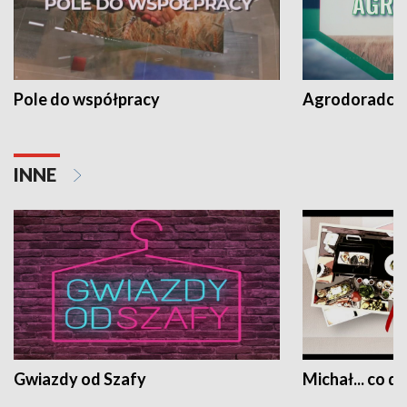
Pole do współpracy
Agrodoradcy 
INNE
Gwiazdy od Szafy
Michał... co dz