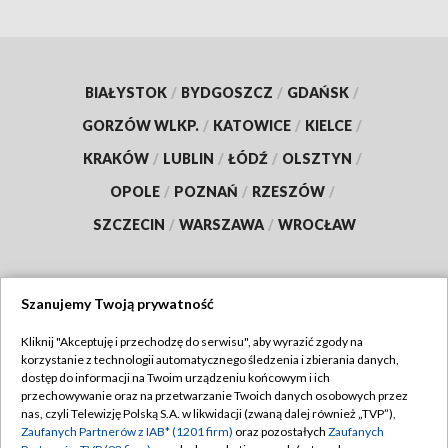
BIAŁYSTOK
/
BYDGOSZCZ
/
GDAŃSK
/
GORZÓW WLKP.
/
KATOWICE
/
KIELCE
/
KRAKÓW
/
LUBLIN
/
ŁÓDŹ
/
OLSZTYN
/
OPOLE
/
POZNAŃ
/
RZESZÓW
/
SZCZECIN
/
WARSZAWA
/
WROCŁAW
Szanujemy Twoją prywatność
Dołącz do nas:
Kliknij "Akceptuję i przechodzę do serwisu", aby wyrazić zgody na
korzystanie z technologii automatycznego śledzenia i zbierania danych,
TVP
dostęp do informacji na Twoim urządzeniu końcowym i ich
Abonament TVP
przechowywanie oraz na przetwarzanie Twoich danych osobowych przez
Regulamin TVP
nas, czyli Telewizję Polską S.A. w likwidacji (zwaną dalej również „TVP”),
Emisja w TVP
Zaufanych Partnerów z IAB* (1201 firm)
oraz pozostałych
Zaufanych
Polityka prywatności