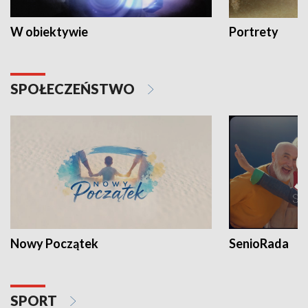
W obiektywie
Portrety
SPOŁECZEŃSTWO
Nowy Początek
SenioRada
SPORT