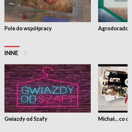
Pole do współpracy
Agrodoradcy 
INNE
Gwiazdy od Szafy
Michał... co dz