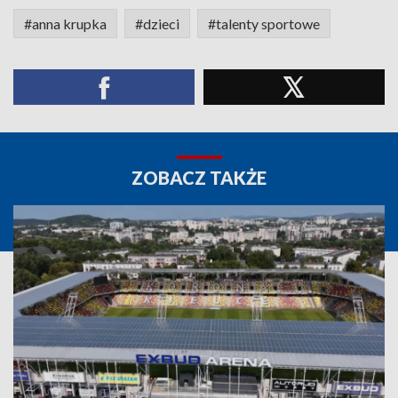
#anna krupka
#dzieci
#talenty sportowe
ZOBACZ TAKŻE