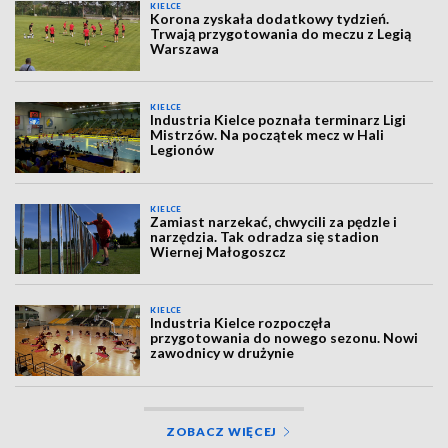
KIELCE
Korona zyskała dodatkowy tydzień.
Trwają przygotowania do meczu z Legią
Warszawa
KIELCE
Industria Kielce poznała terminarz Ligi
Mistrzów. Na początek mecz w Hali
Legionów
KIELCE
Zamiast narzekać, chwycili za pędzle i
narzędzia. Tak odradza się stadion
Wiernej Małogoszcz
KIELCE
Industria Kielce rozpoczęła
przygotowania do nowego sezonu. Nowi
zawodnicy w drużynie
ZOBACZ WIĘCEJ