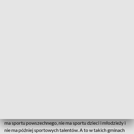
Dać szansę młodym talentom. W regionie powstanie 15 nowoczesnych hal
sportowych
15 nowoczesnych hal sportowych powstanie w
świętokrzyskiem. Zyskają m.in. uczniowie Szkoły
Podstawowej w Oblęgorku. Wszystko w ramach
programu „Olimpia".
– Bez bezpiecznej, nowoczesnej infrastruktury sportowej nie
ma sportu powszechnego, nie ma sportu dzieci i młodzieży i
nie ma później sportowych talentów. A to w takich gminach