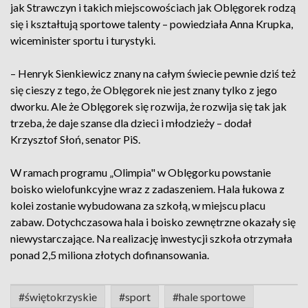
jak Strawczyn i takich miejscowościach jak Oblęgorek rodzą
się i kształtują sportowe talenty – powiedziała Anna Krupka,
wiceminister sportu i turystyki.
– Henryk Sienkiewicz znany na całym świecie pewnie dziś też
się cieszy z tego, że Oblęgorek nie jest znany tylko z jego
dworku. Ale że Oblęgorek się rozwija, że rozwija się tak jak
trzeba, że daje szanse dla dzieci i młodzieży – dodał
Krzysztof Słoń, senator PiS.
W ramach programu „Olimpia" w Oblęgorku powstanie
boisko wielofunkcyjne wraz z zadaszeniem. Hala łukowa z
kolei zostanie wybudowana za szkołą, w miejscu placu
zabaw. Dotychczasowa hala i boisko zewnętrzne okazały się
niewystarczające. Na realizację inwestycji szkoła otrzymała
ponad 2,5 miliona złotych dofinansowania.
#świętokrzyskie
#sport
#hale sportowe