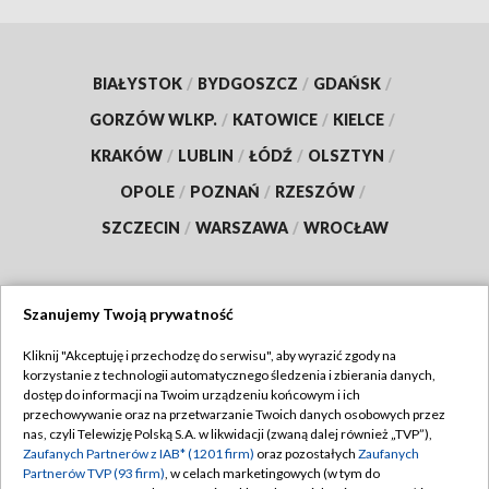
BIAŁYSTOK
/
BYDGOSZCZ
/
GDAŃSK
/
GORZÓW WLKP.
/
KATOWICE
/
KIELCE
/
KRAKÓW
/
LUBLIN
/
ŁÓDŹ
/
OLSZTYN
/
OPOLE
/
POZNAŃ
/
RZESZÓW
/
SZCZECIN
/
WARSZAWA
/
WROCŁAW
Szanujemy Twoją prywatność
Dołącz do nas:
Kliknij "Akceptuję i przechodzę do serwisu", aby wyrazić zgody na
korzystanie z technologii automatycznego śledzenia i zbierania danych,
TVP
dostęp do informacji na Twoim urządzeniu końcowym i ich
Abonament TVP
przechowywanie oraz na przetwarzanie Twoich danych osobowych przez
Regulamin TVP
nas, czyli Telewizję Polską S.A. w likwidacji (zwaną dalej również „TVP”),
Emisja w TVP
Polityka prywatności
Zaufanych Partnerów z IAB* (1201 firm)
oraz pozostałych
Zaufanych
Partnerów TVP (93 firm)
, w celach marketingowych (w tym do
Centrum informacji TVP